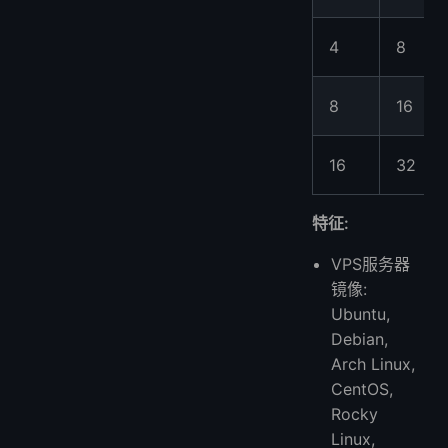
4
8
8
16
16
32
特征:
VPS服务器
镜像:
Ubuntu,
Debian,
Arch Linux,
CentOS,
Rocky
Linux,