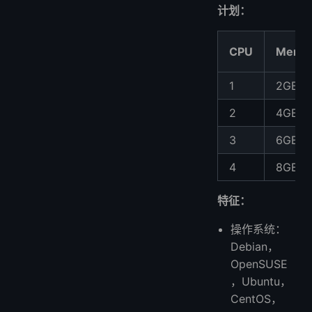
计划：
CPU
Memo
1
2GB
2
4GB
3
6GB
4
8GB
特征：
操作系统：
Debian，
OpenSUSE
，Ubuntu，
CentOS，