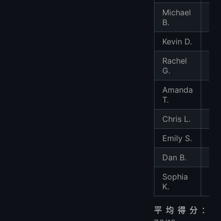
Michael
9/
B.
Kevin D.
8/
Rachel
9/
G.
Amanda
6/
T.
Chris L.
7/1
Emily S.
5/
Dan B.
6/
Sophia
7/1
K.
平均得分：