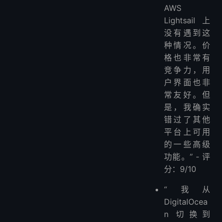
AWS
Lightsail 上
没有遇到这
种情况。价
格也非常有
竞争力，用
户界面也非
常友好。但
是，我确实
错过了其他
平台上可用
的一些高级
功能。” - 评
分：9/10
“我从
DigitalOcea
n 切换到