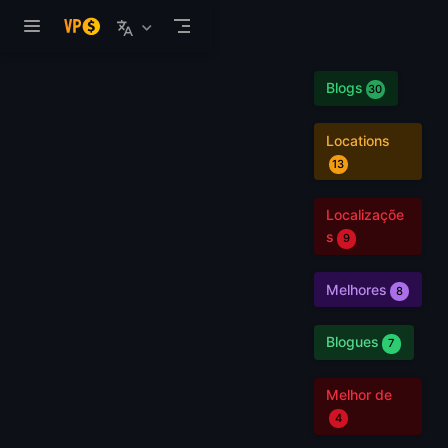
Pular para o conteúdo
Blogs
30
Locations
13
Localizaçõe
s
9
Melhores
8
Blogues
7
Melhor de
4