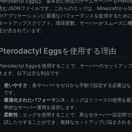
Pterodactyl Eggsは、基本的に特定のゲームサーバーをPter
ートのためのツールの使用
含むJSONファイルです。これらのエッグは、Minecraftか
ィングとサポート
やアプリケーションに最適なパフォーマンスを提供するため
とヒント
タートアップスクリプト、環境変数、サーバーがスムーズに
定が含まれています。
Pterodactyl Eggsを使用する理由
Pterodactyl Eggsを使用することで、サーバーのセッ
きます。以下は主な利点です：
使いやすさ
：各サーバーをゼロから手動で設定する必要はな
です。
最適化されたパフォーマンス
：エッグはリソースの使用を最
率的なサーバー運用を提供します。
柔軟性
：エッグを使用することで、異なるサーバー設定間で
試したりすることができ、複雑なセットアップに悩まされる