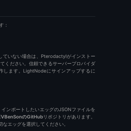
です：
ていない場合は、Pterodactylがインストー
してください。信頼できるサーバープロバイダ
ます。LightNodeにサインアップするに
ズし、インポートしたいエッグのJSONファイルを
EVBenSonのGitHub
リポジトリがあります。
切なエッグを選択してください。