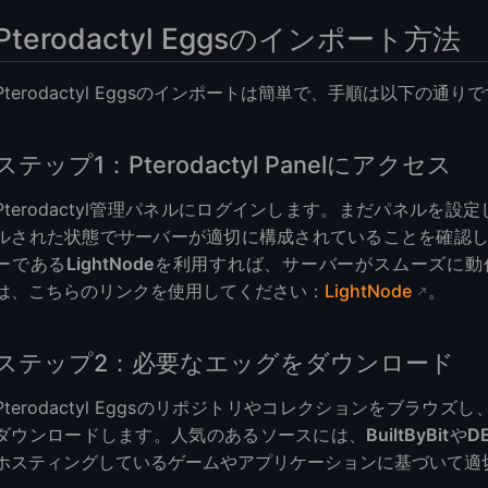
Pterodactyl Eggsのインポート方法
Pterodactyl Eggsのインポートは簡単で、手順は以下の通り
ステップ1：Pterodactyl Panelにアクセス
Pterodactyl管理パネルにログインします。まだパネルを設定し
ルされた状態でサーバーが適切に構成されていることを確認
ーである
LightNode
を利用すれば、サーバーがスムーズに動作し
は、こちらのリンクを使用してください：
LightNode
。
ステップ2：必要なエッグをダウンロード
Pterodactyl Eggsのリポジトリやコレクションをブラウ
ダウンロードします。人気のあるソースには、
BuiltByBit
や
D
ホスティングしているゲームやアプリケーションに基づいて適