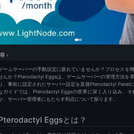
容
ggsとは？
ゲームサーバーの手動設定に疲れていませんか？プロセスを
Eggsを使用する理由
せんか？Pterodactyl Eggsは、ゲームサーバーの管理
 Eggsのインポート方法
り、事前に設定されたサーバー設定を直接Pterodactyl Pa
dactyl Panelにアクセス
なガイドでは、Pterodactyl Eggsの世界に深く入り込
なエッグをダウンロード
か、サーバー管理者にもたらす利点について探ります。
トセクションに移動
グをインポート
Pterodactyl Eggsとは？
グを設定
バーをデプロイ