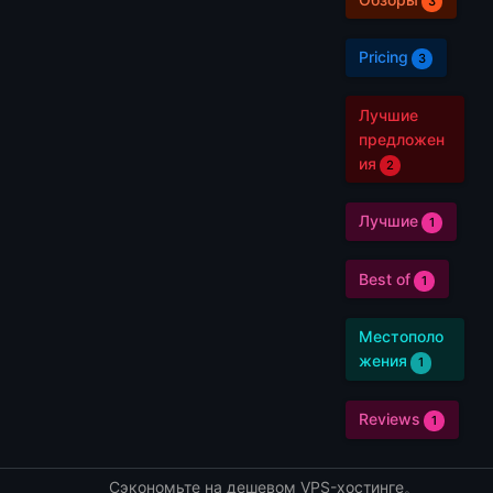
3
Pricing
3
Лучшие
предложен
ия
2
Лучшие
1
Best of
1
Местополо
жения
1
Reviews
1
Сэкономьте на дешевом VPS-хостинге。