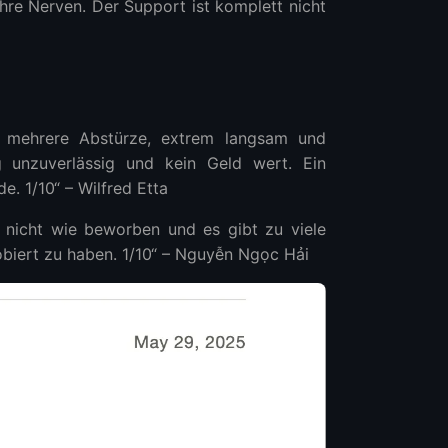
d Ihre Nerven. Der Support ist komplett nicht
t, mehrere Abstürze, extrem langsam und
g unzuverlässig und kein Geld wert. Ein
. 1/10“ – Wilfred Etta
rt nicht wie beworben und es gibt zu viele
obiert zu haben. 1/10“ – Nguyễn Ngọc Hải