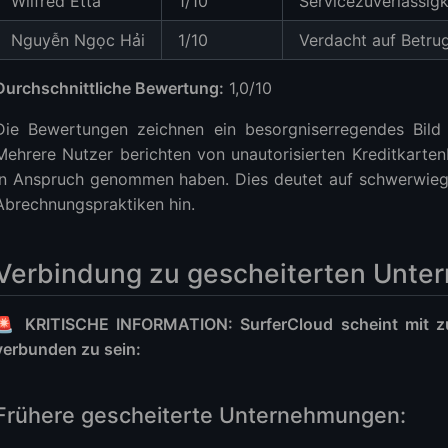
Wilfred Etta
1/10
Servicezuverlässigk
Nguyễn Ngọc Hải
1/10
Verdacht auf Betru
Durchschnittliche Bewertung:
1,0/10
Die Bewertungen zeichnen ein besorgniserregendes Bild 
Mehrere Nutzer berichten von unautorisierten Kreditkarten
in Anspruch genommen haben. Dies deutet auf schwerwiege
Abrechnungspraktiken hin.
Verbindung zu gescheiterten Unte
🚨 KRITISCHE INFORMATION: SurferCloud scheint mit z
verbunden zu sein:
Frühere gescheiterte Unternehmungen: