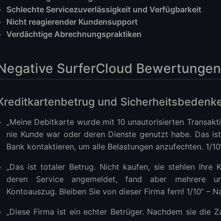
Schlechte Servicezuverlässigkeit und Verfügbarkeit
rCloud vs. LightNode
Nicht reagierender Kundensupport
perten sagen
Verdächtige Abrechnungspraktiken
regulatorische Bedenken
hützen können
Negative SurferCloud Bewertungen
tung: Wechsel von SurferCloud zu LightNode
Warnung und Empfehlung
Kreditkartenbetrug und Sicherheitsbedenk
„Meine Debitkarte wurde mit 10 unautorisierten Transakt
nie Kunde war oder deren Dienste genutzt habe. Das ist
Bank kontaktieren, um alle Belastungen anzufechten. 1/
„Das ist totaler Betrug. Nicht kaufen, sie stehlen Ihre
deren Service angemeldet, fand aber mehrere un
Kontoauszug. Bleiben Sie von dieser Firma fern! 1/10“ – 
„Diese Firma ist ein echter Betrüger. Nachdem sie die Za