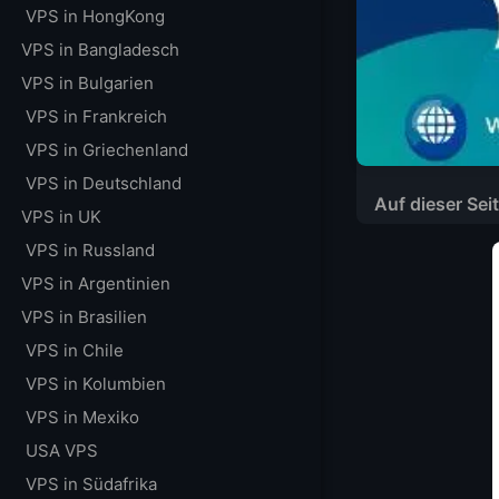
VPS in HongKong
VPS in Bangladesch
VPS in Bulgarien
VPS in Frankreich
VPS in Griechenland
VPS in Deutschland
Auf dieser Sei
VPS in UK
Kritische Warnze
VPS in Russland
Negative Surfer
VPS in Argentinien
Kreditkartenbet
VPS in Brasilien
Probleme mit der
VPS in Chile
Gesamtbewertun
VPS in Kolumbien
Verbindung zu g
VPS in Mexiko
Frühere gesche
USA VPS
Verhaltensmuste
Warum Sie Surfer
VPS in Südafrika