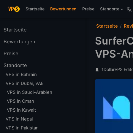
Zum Hauptinhalt springen
Startseite
Bewertungen
Preise
Standorte
Startseite
Rev
Startseite
Surfer
Bewertungen
VPS-Anb
Preise
Standorte
1DollarVPS Edit
VPS in Bahrain
VPS in Dubai, VAE
VPS in Saudi-Arabien
VPS in Oman
VPS in Kuwait
VPS in Nepal
VPS in Pakistan