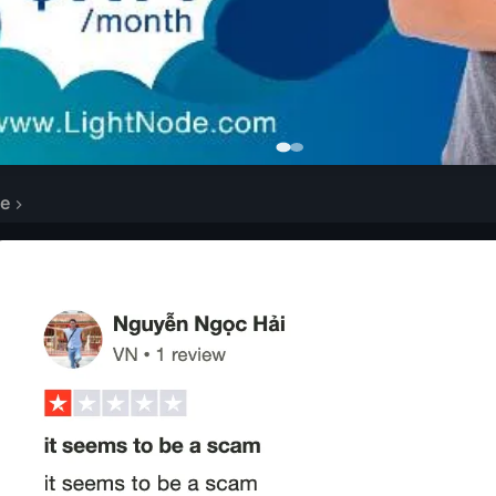
te
ichen
Cloud Bewertungen:
rug und Sicherheitsbedenken:
 Servicezuverlässigkeit:
g Analyse
escheiterten Unternehmen
iterte Unternehmungen:
r:
Cloud meiden sollten