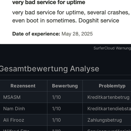
SurferCloud Warnung
Gesamtbewertung Analyse
Rezensent
Bewertung
Problemtyp
MSASM
1/10
Kreditkartenbetrug
Nam Dinh
1/10
Kreditkartendiebsta
Ali Firooz
1/10
Zahlungsbetrug