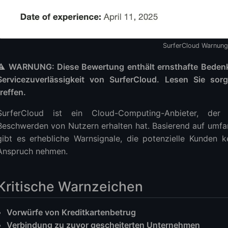
r Kreditkartensicherheit
er Service
undensupport
SurferCloud Warnung
eschäftshistorie
nd Abrechnungsprobleme
⚠️ WARNUNG: Diese Bewertung enthält ernsthafte Bedenk
die Sie achten sollten
Servicezuverlässigkeit von SurferCloud. Lesen Sie sorg
iven: Warum Sie LightNode wählen sollten
treffen.
lgsbilanz
SurferCloud ist ein Cloud-Computing-Anbieter, der
Geschäftspraktiken
Beschwerden von Nutzern erhalten hat. Basierend auf umf
rvicequalität
gibt es erhebliche Warnsignale, die potenzielle Kunden k
truktur
Anspruch nehmen.
denheit
Empfehlung
Kritische Warnzeichen
pfehlung: Wählen Sie LightNode
lyse der SurferCloud-Probleme
Vorwürfe von Kreditkartenbetrug
leme, die von Nutzern gemeldet wurden
Verbindung zu zuvor gescheiterten Unternehmen
 Geschäftspraktiken