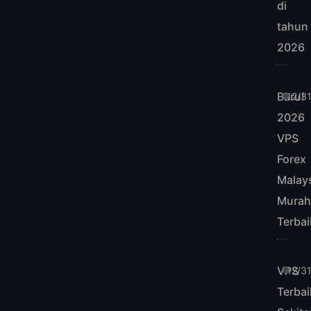
di
tahun
2026
Baru!
12/3
2026
VPS
Forex
Malay
Mura
Terbai
VPS
12/3
Terbai