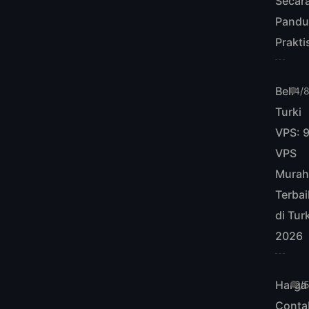
Secara
Pandu
Prakti
Beli
4/
Turki
VPS: 
VPS
Mura
Terbai
di Tur
2026
Harga
2/
Conta