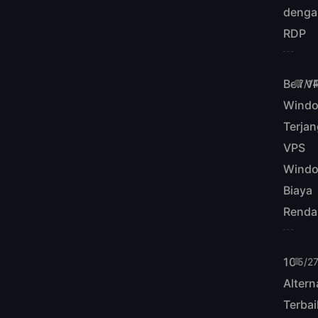
denga
RDP
Beli V
7/1
Wind
Terja
VPS
Wind
Biaya
Renda
10
5/2
Altern
Terbai