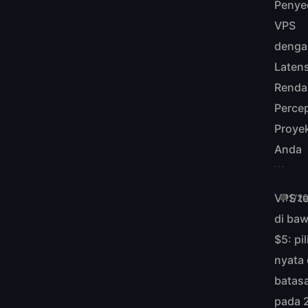
Penye
VPS
denga
Latens
Renda
Perce
Proye
Anda
VPS te
11/2
di ba
$5: pi
nyata
batas
pada 