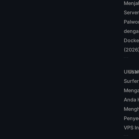
Menja
Serve
Palwor
denga
Docke
(2026
Ulasa
7/1
Surfe
Meng
Anda 
Mengh
Penye
VPS In