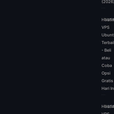
(2026
Hosti
12/1
VPS
Ubunt
Terbai
- Beli
atau
Coba
Opsi
Gratis
Hari In
Hosti
12/1