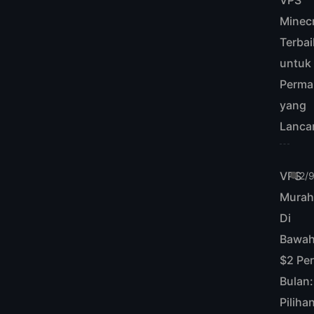
VPS
Minecr
Terbai
untuk
Perma
yang
Lanca
VPS
12/
Mura
Di
Bawa
$2 Pe
Bulan:
Piliha