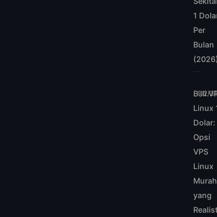
Sekita
1 Dola
Per
Bulan
(2026
Beli V
12/3
Linux 
Dolar:
Opsi
VPS
Linux
Mura
yang
Realis