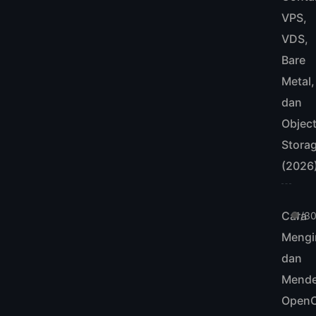
VPS,
VDS,
Bare
Metal,
dan
Objec
Stora
(2026
Cara
1/3
Mengi
dan
Mende
Open