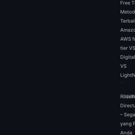
Free Ti
Metod
Terbai
Amaz
AWS f
tier V
Digit
VS
Light
Resell
12/3
Direc
– Sega
yang P
Anda