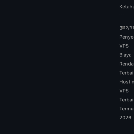
Ketah
3
12/3
Penye
VPS
Biaya
Renda
Terbai
Hosti
VPS
Terbai
Termu
2026