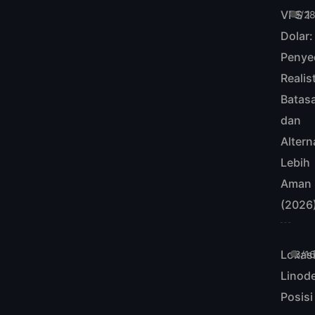
VPS 1
9/2
Dolar:
Penye
Realist
Batas
dan
Altern
Lebih
Aman
(2026
Lokas
8/1
Linode
Posisi