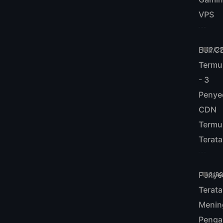
VPS
Beli 
12/2
Termu
- 3
Penye
CDN
Termu
Terat
Penye
12/2
Terat
Menin
Penga