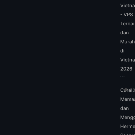
Vietn
- VPS
Terbai
dan
Mura
di
Vietn
2026
Cara
4/1
Mema
dan
Meng
Herme