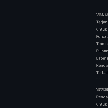
VPS
11/1
Terja
untuk
Forex 
Tradin
Piliha
Latens
Renda
Terbai
VPS B
10/3
Renda
untuk