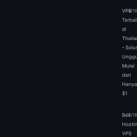
VPS
4/1
Terbai
di
Thail
- Solu
Unggu
Mulai
dari
Hany
$1
Beli
4/1
Hosti
VPS