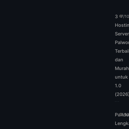
3
7/1
Hosti
Serve
Palwo
Terbai
dan
Mura
untuk
1.0
(2026
Pandu
7/1
Lengk