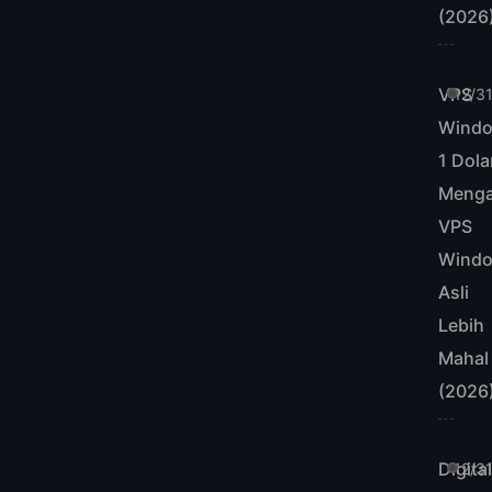
(2026
VPS
12/3
Wind
1 Dola
Meng
VPS
Wind
Asli
Lebih
Mahal
(2026
Digit
12/3