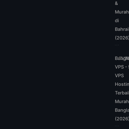
&
Mura
di
Bahra
(2026
Bangl
5/2
VPS - 
VPS
Hosti
Terbai
Murah
Bangl
(2026