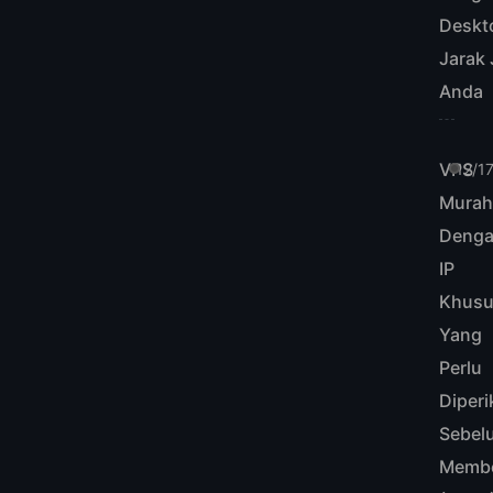
Deskt
Jarak
Anda
VPS
12/1
Mura
Deng
IP
Khusu
Yang
Perlu
Diperi
Sebel
Membe