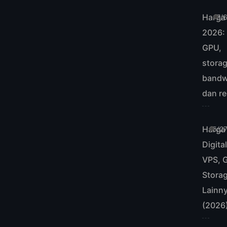
Harga 
7/
2026:
GPU,
storag
bandw
dan r
Harga
5/2
Digita
VPS, 
Stora
Lainn
(2026