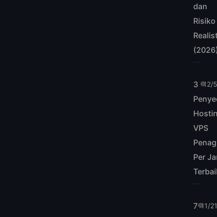
dan
Risiko
Realis
(2026
3
12/
Penye
Hosti
VPS
Penag
Per J
Terbai
7
11/2