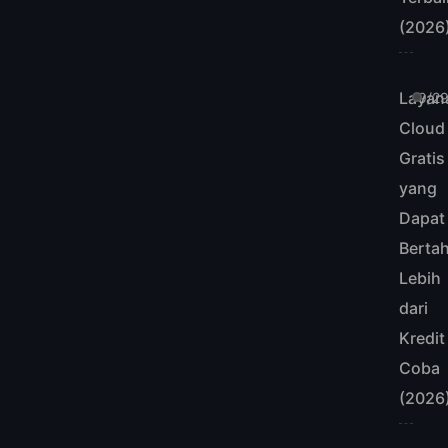
(2026
Layan
9/2
Cloud
Gratis
yang
Dapat
Berta
Lebih
dari
Kredit
Coba
(2026