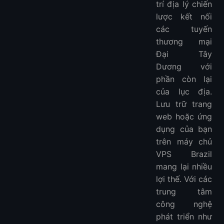
5. Ultahost
trí địa lý chiến
Câu hỏi thường gặp
lược kết nối
Thêm VPS
các tuyến
thương mại
Châu Á VPS:
Đại Tây
Châu Âu VPS:
Dương với
Nam Mỹ VPS:
phần còn lại
Bắc Mỹ VPS:
của lục địa.
Châu Phi VPS:
Lưu trữ trang
web hoặc ứng
dụng của bạn
trên máy chủ
VPS Brazil
mang lại nhiều
lợi thế. Với các
trung tâm
công nghệ
phát triển như