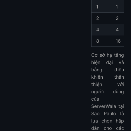
1
1
2
2
4
4
8
16
Cơ sở hạ tầng
hiện đại và
bảng điều
khiển thân
thiện với
người dùng
của
ServerWala tại
Sao Paulo là
lựa chọn hấp
dẫn cho các