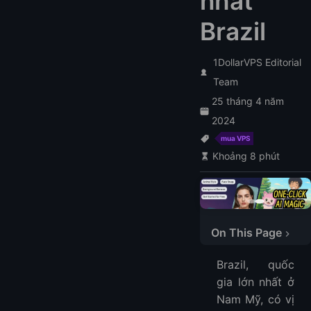
nhất
Brazil
1DollarVPS Editorial
Team
25 tháng 4 năm
2024
mua VPS
Khoảng 8 phút
Các nhà cung cấp VPS hàng đầu tại Brazil
On This Page
1. LightNode
2. PQ Hosting
Brazil, quốc
3. ServerWala
gia lớn nhất ở
4. Vultr
Nam Mỹ, có vị