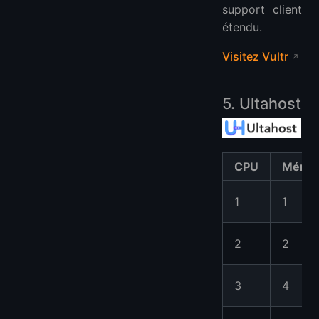
support client
étendu.
Visitez Vultr
5. Ultahost
CPU
Mémoi
1
1
2
2
3
4