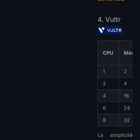
4. Vultr
CPU
Mémoi
1
2
2
4
4
16
6
24
8
32
La simplicité