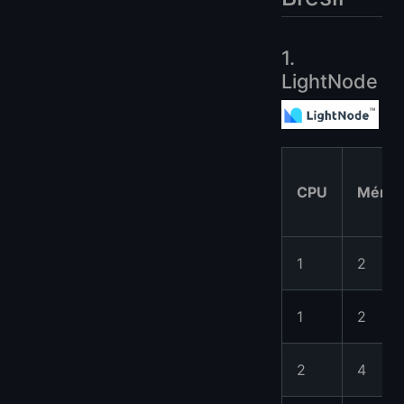
1.
LightNode
CPU
Mémoi
1
2
1
2
2
4