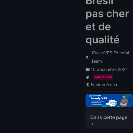
Brésil
pas cher
et de
qualité
1DollarVPS Editorial
Team
10 décembre 2024
acheter VPS
Environ 6 min
Meilleurs fournisseurs de VPS au Brésil
1. LightNode
Dans cette page
2. PQ Hosting
3. ServerWala