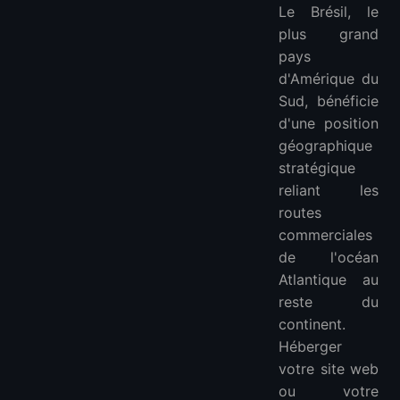
Le Brésil, le
4. Vultr
plus grand
5. Ultahost
pays
FAQ
d'Amérique du
Plus de VPS
Sud, bénéficie
VPS en Asie :
d'une position
géographique
VPS en Europe :
stratégique
VPS en Amérique du Sud :
reliant les
VPS en Amérique du Nord :
routes
VPS en Afrique :
commerciales
de l'océan
Atlantique au
reste du
continent.
Héberger
votre site web
ou votre