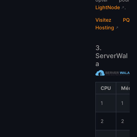
LightNode
.
Visitez PQ
Hosting
3.
ServerWal
a
CPU
Mémoi
1
1
2
2