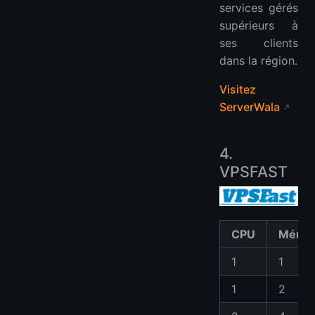
services gérés
supérieurs à
ses clients
dans la région.
Visitez
ServerWala
4.
VPSFAST
CPU
Mémoi
1
1
1
2