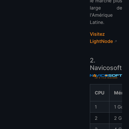
le marché plus
large de
l'Amérique
Latine.
Visitez
LightNode
2.
Navicosoft
CPU
Mémoi
1
1 Go
2
2 Go