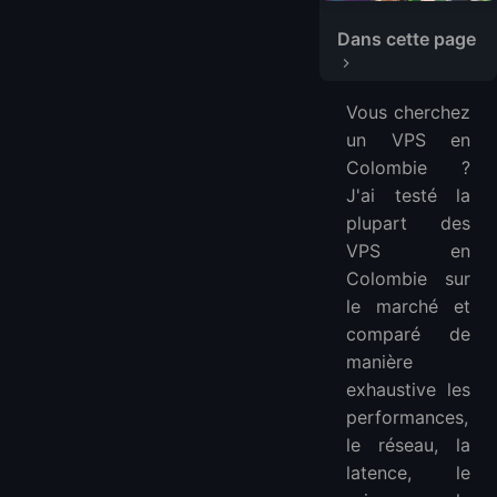
Meilleurs fournisseurs de VPS en Colombie
Dans cette page
1. LightNode
2. Navicosoft
Vous cherchez
3. ServerWala
un VPS en
4. VPSFAST
Colombie ?
FAQ
J'ai testé la
Qu'est-ce qu'un VPS en Colombie ?
plupart des
Pourquoi choisir un VPS en Colombie ?
VPS en
Colombie sur
Quels systèmes d'exploitation sont disponibles pour un VPS en Colombie ?
le marché et
Puis-je installer cPanel/WHM sur un VPS en Colombie ?
comparé de
Comment sécuriser mon VPS en Colombie ?
manière
Plus de VPS
exhaustive les
VPS Asie :
performances,
VPS Europe :
le réseau, la
VPS Amérique du Sud :
latence, le
VPS Amérique du Nord :