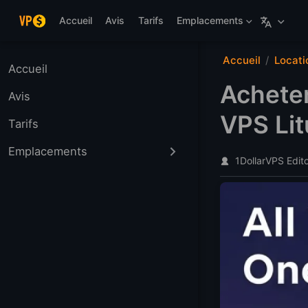
Aller au contenu principal
Accueil
Avis
Tarifs
Emplacements
Accueil
Locati
Accueil
Acheter
Avis
VPS Lit
Tarifs
Emplacements
1DollarVPS Edit