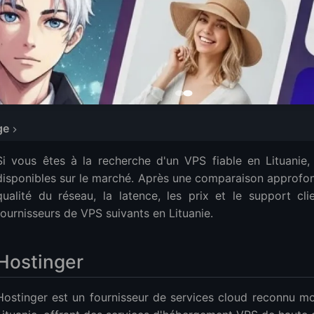
ge
Si vous êtes à la recherche d'un VPS fiable en Lituanie, 
s VPS Lituanie de Hostinger
disponibles sur le marché. Après une comparaison approfond
des VPS Lituanie de Hostinger
qualité du réseau, la latence, les prix et le support c
fournisseurs de VPS suivants en Lituanie.
s VPS Lituanie de Time4VPS
 des VPS Lituanie de Time4VPS
Hostinger
s VPS Lituanie de LightNode
Hostinger est un fournisseur de services cloud reconnu 
des VPS Lituanie de LightNode