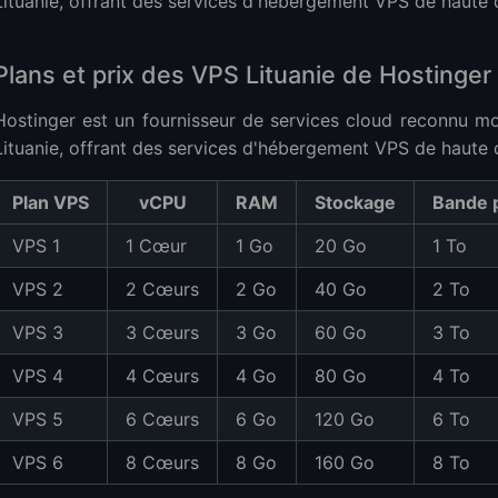
Lituanie, offrant des services d'hébergement VPS de haute q
s VPS Lituanie de Cherry Servers
Plans et prix des VPS Lituanie de Hostinger
des VPS Lituanie de Cherry
do)
Hostinger est un fournisseur de services cloud reconnu 
s VPS Lituanie de Host1Plus (Tuxedo)
Lituanie, offrant des services d'hébergement VPS de haute q
antages d'utiliser un VPS en Lituanie ?
Plan VPS
vCPU
RAM
Stockage
Bande 
 plusieurs sites Web sur un VPS en Lituanie ?
VPS 1
1 Cœur
1 Go
20 Go
1 To
e est-il bon pour les serveurs de jeux ?
de panneau de contrôle sont disponibles pour le VPS en Lituanie ?
VPS 2
2 Cœurs
2 Go
40 Go
2 To
 Lituanie incluent-ils une protection DDoS ?
VPS 3
3 Cœurs
3 Go
60 Go
3 To
nt faire évoluer mon VPS en Lituanie à mesure que mon entreprise se dé
VPS 4
4 Cœurs
4 Go
80 Go
4 To
VPS 5
6 Cœurs
6 Go
120 Go
6 To
VPS 6
8 Cœurs
8 Go
160 Go
8 To
e du Sud
e du Nord