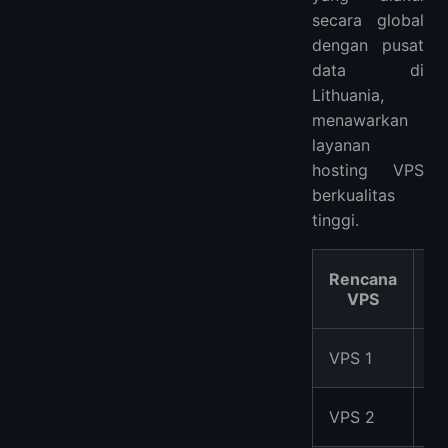
secara global
dengan pusat
data di
Lithuania,
menawarkan
layanan
hosting VPS
berkualitas
tinggi.
Rencana
v
VPS
1
VPS 1
C
2
VPS 2
Co