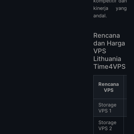
kompetitif dan
kinerja yang
andal.
Rencana
dan Harga
VPS
Lithuania
Time4VPS
Rencana
v
VPS
Storage
1
VPS 1
C
Storage
2
VPS 2
Co