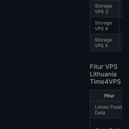
Storage
4
VPS 3
Co
Storage
6
VPS 4
Co
Storage
8
VPS 5
Co
Fitur VPS
Lithuania
Time4VPS
Fitur
Lokasi Pusat
Data