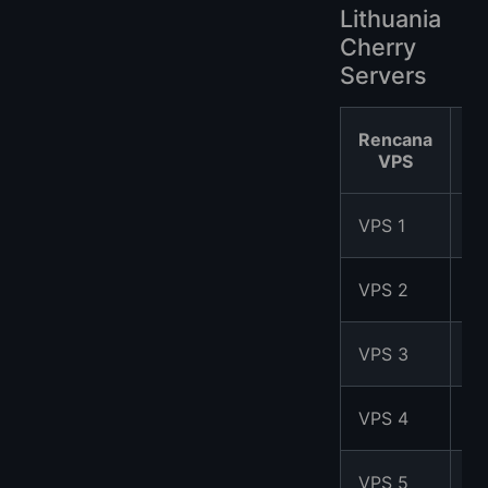
Lithuania
Cherry
Servers
Rencana
v
VPS
1
VPS 1
C
2
VPS 2
Co
4
VPS 3
Co
6
VPS 4
Co
8
VPS 5