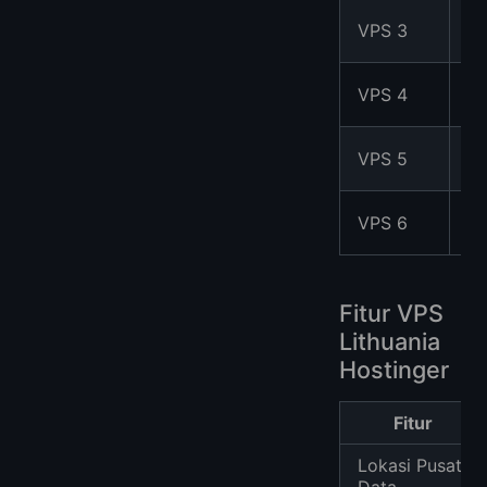
3
VPS 3
Co
4
VPS 4
Co
6
VPS 5
Co
8
VPS 6
Co
Fitur VPS
Lithuania
Hostinger
Fitur
Lokasi Pusat
Data