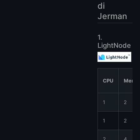
di
Jerman
1.
LightNode
CPU
Memor
1
2
1
2
2
4