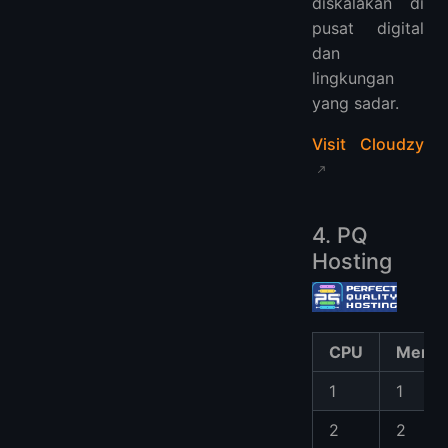
diskalakan di
pusat digital
dan
lingkungan
yang sadar.
Visit Cloudzy
4. PQ
Hosting
CPU
Memor
1
1
2
2