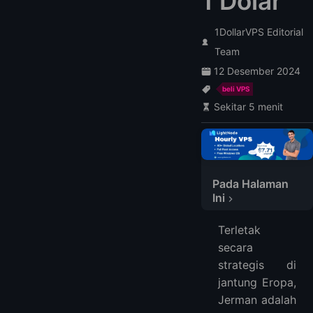
1 Dolar
1DollarVPS Editorial
Team
12 Desember 2024
beli VPS
Sekitar 5 menit
Pada Halaman
Ini
Penyedia VPS Terbaik di Jerman
Terletak
1. LightNode
secara
2. VPSServer
strategis di
3. Cloudzy
jantung Eropa,
4. PQ Hosting
Jerman adalah