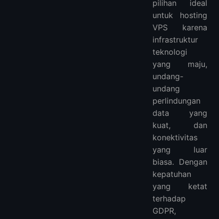
5. MonoVM
pilihan ideal
untuk hosting
FAQ
VPS karena
Lebih Banyak VPS
infrastruktur
VPS Asia:
teknologi
VPS Eropa:
yang maju,
VPS Amerika Selatan:
undang-
VPS Amerika Utara:
undang
VPS Afrika:
perlindungan
data yang
kuat, dan
konektivitas
yang luar
biasa. Dengan
kepatuhan
yang ketat
terhadap
GDPR,