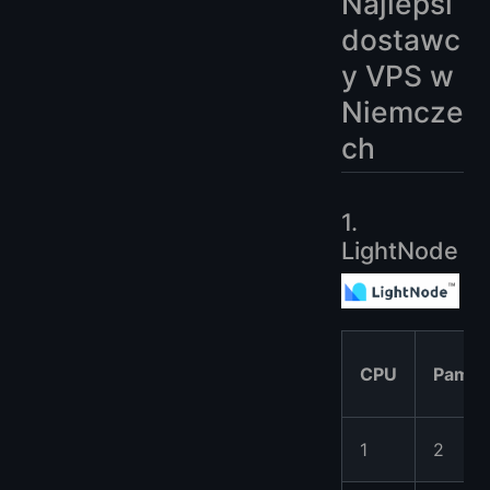
Najlepsi
dostawc
y VPS w
Niemcze
ch
1.
LightNode
CPU
Pamię
1
2