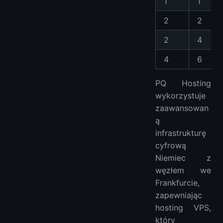
1
1
2
2
2
4
4
6
PQ Hosting
wykorzystuje
zaawansowan
ą
infrastrukturę
cyfrową
Niemiec z
węzłem we
Frankfurcie,
zapewniając
hosting VPS,
który