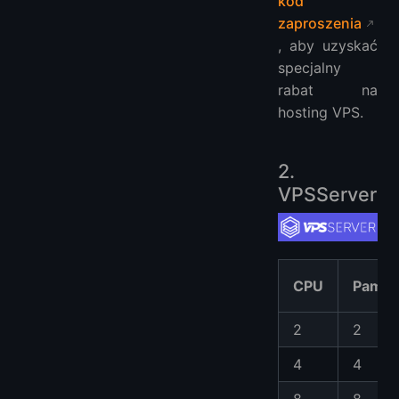
kod
zaproszenia
, aby uzyskać
specjalny
rabat na
hosting VPS.
2.
VPSServer
CPU
Pamię
2
2
4
4