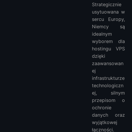
Najlepsi dostawcy VPS w Niemczech
Strategicznie
1. LightNode
usytuowana w
2. VPSServer
sercu Europy,
3. Cloudzy
Niemcy są
4. PQ Hosting
idealnym
5. MonoVM
wyborem dla
hostingu VPS
FAQ
dzięki
Więcej VPS
zaawansowan
VPS w Azji:
ej
VPS w Europie:
infrastrukturze
VPS w Ameryce Południowej:
technologiczn
VPS w Ameryce Północnej:
ej, silnym
VPS w Afryce:
przepisom o
ochronie
danych oraz
wyjątkowej
łączności.