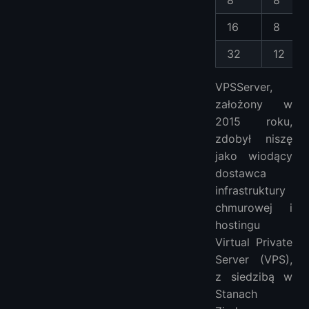
8
8
16
8
32
12
VPSServer,
założony w
2015 roku,
zdobył niszę
jako wiodący
dostawca
infrastruktury
chmurowej i
hostingu
Virtual Private
Server (VPS),
z siedzibą w
Stanach