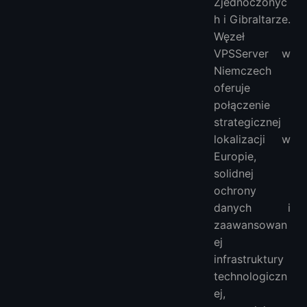
Zjednoczonyc
h i Gibraltarze.
Węzeł
VPSServer w
Niemczech
oferuje
połączenie
strategicznej
lokalizacji w
Europie,
solidnej
ochrony
danych i
zaawansowan
ej
infrastruktury
technologiczn
ej,