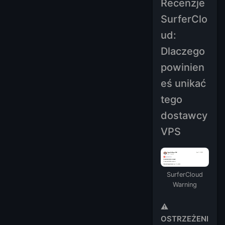
Recenzje
SurferClo
ud:
Dlaczego
powinien
eś unikać
tego
dostawcy
VPS
SurferCloud
Warning
⚠️
OSTRZEŻENI