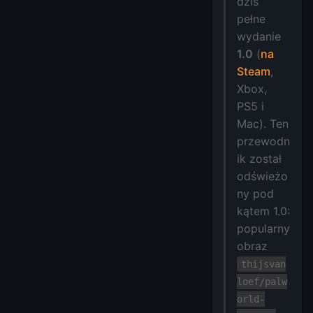
dziś
pełne
wydanie
1.0
(
na
Steam
,
Xbox,
PS5 i
Mac). Ten
przewodn
ik został
odświeżo
ny pod
kątem 1.0:
popularny
obraz
thijsvan
loef/palw
orld-