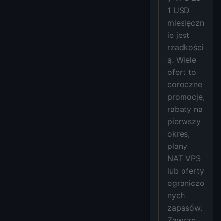
1 USD
miesięczn
ie jest
rzadkości
ą. Wiele
ofert to
coroczne
promocje,
rabaty na
pierwszy
okres,
plany
NAT VPS
lub oferty
ograniczo
nych
zapasów.
Zawsze