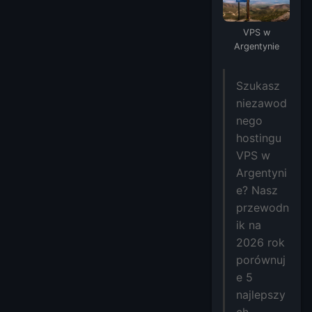
VPS w
Argentynie
Szukasz
niezawod
nego
hostingu
VPS w
Argentyni
e? Nasz
przewodn
ik na
2026 rok
porównuj
e 5
najlepszy
ch