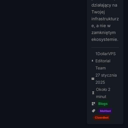
działający na
Twojej
infrastrukturz
e, a nie w
zamkniętym
ekosystemie.
1DollarVPS
Editorial
Team
27 stycznia
2025
Około 2
minut
Blogs
Moltbot
Clawdbot