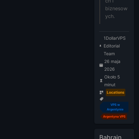
ch i
biznesow
ych.
1DollarVPS
Editorial
Team
26 maja
2026
Około 5
minut
Locations
VPS w
Argentynie
Argentyna VPS
Bahrajn