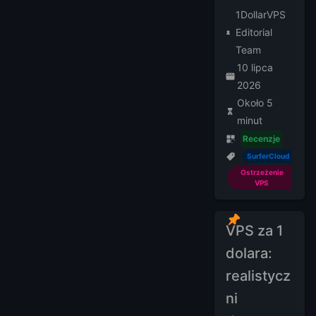
1DollarVPS
Editorial
Team
10 lipca
2026
Około 5
minut
Recenzje
SurferCloud
Ostrzeżenie
VPS
VPS za 1
dolara:
realistycz
ni