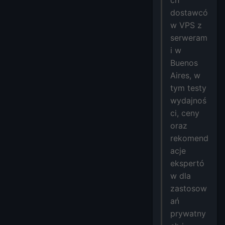
dostawcó
w VPS z
serweram
i w
Buenos
Aires, w
tym testy
wydajnoś
ci, ceny
oraz
rekomend
acje
ekspertó
w dla
zastosow
ań
prywatny