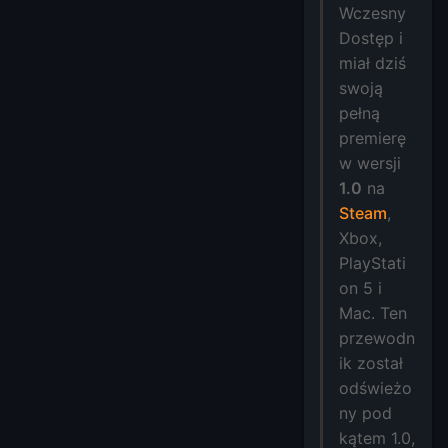
Wczesny
Dostęp i
miał dziś
swoją
pełną
premierę
w wersji
1.0
na
Steam
,
Xbox,
PlayStati
on 5 i
Mac. Ten
przewodn
ik został
odświeżo
ny pod
kątem 1.0,