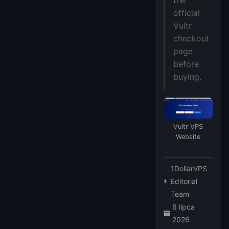
official
Vultr
checkout
page
before
buying.
Vultr VPS
Website
1DollarVPS
Editorial
Team
6 lipca
2026