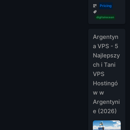
Pricing
digitalocean
Argentyn
a VPS - 5
Najlepszy
ch i Tani
VPS
Hostingó
w w
Argentyni
e (2026)