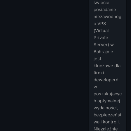
świecie
posiadanie
niezawodneg
o VPS
(Virtual
Private
Server) w
Bahrajnie
jest
kluczowe dla
firm i
deweloperó
w
poszukującyc
h optymalnej
wydajności,
bezpieczeńst
wa i kontroli.
Niezależnie