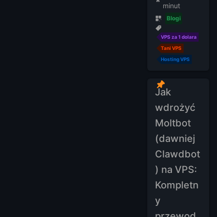
minut
Blogi
VPS za 1 dolara
Tani VPS
Hosting VPS
Jak
wdrożyć
Moltbot
(dawniej
Clawdbot
) na VPS:
Kompletn
y
przewod