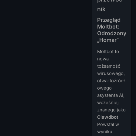
nik
Przegląd
Moltbot:
Odrodzony
„Homar”
Moltbot to
nowa
tożsamość
wirusowego,
otwartoźródł
owego
asystenta AI,
wcześniej
znanego jako
Clawdbot
.
Powstał w
wyniku