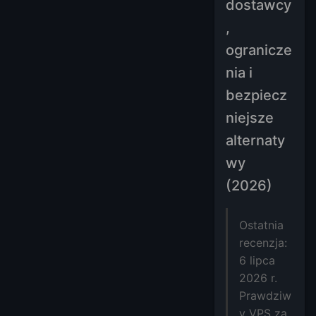
dostawcy
,
ogranicze
nia i
bezpiecz
niejsze
alternaty
wy
(2026)
Ostatnia
recenzja:
6 lipca
2026 r.
Prawdziw
y VPS za