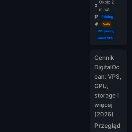
Około 2
minut
Pricing
Vultr
VPS pricing
Cloud VPS
Cennik
DigitalOc
ean: VPS,
GPU,
storage i
więcej
(2026)
Przegląd