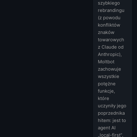
szybkiego
rebrandingu
(z powodu
konfliktów
znaków
towarowych
z Claude od
Anthropic),
Moltbot
zachowuje
wszystkie
potężne
funkcje,
które
uczyniły jego
poprzednika
hitem: jest to
agent AI
„local-first”,