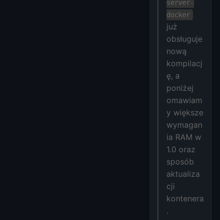
server-
docker
już
obsługuje
nową
kompilacj
ę, a
poniżej
omawiam
y większe
wymagan
ia RAM w
1.0 oraz
sposób
aktualiza
cji
kontenera
.