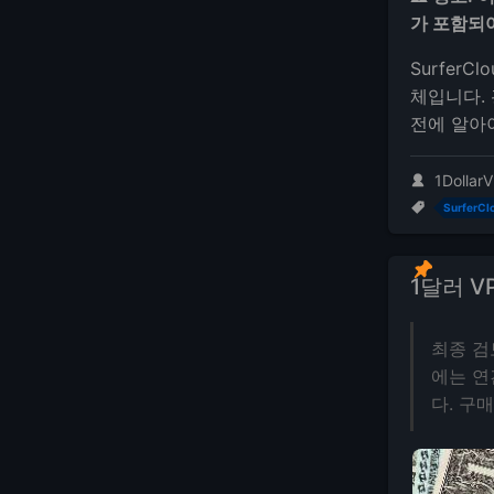
가 포함되어
Surfer
체입니다.
전에 알아
1DollarV
SurferCl
1달러 V
최종 검
에는 연
다. 구