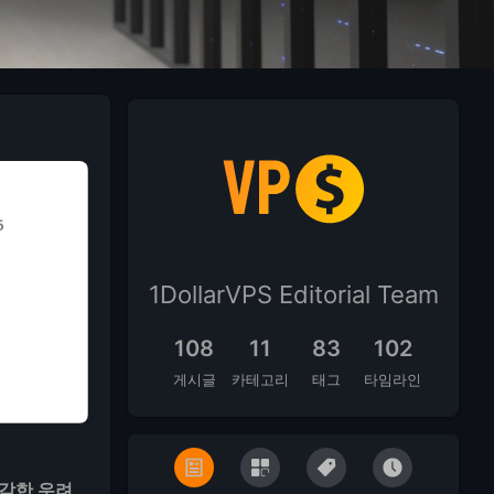
1DollarVPS Editorial Team
108
11
83
102
게시글
카테고리
태그
타임라인
심각한 우려