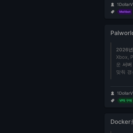
1DollarV
Moltbot
Palwo
2026년
Xbox, 
운
서버
맞춰 갱
1DollarV
VPS 구매
Docker