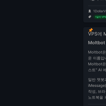
1DollarV
1달러 VP
VPS에 
Moltbo
Moltbo
운 이름입니
Moltbo
스트" AI
일반 챗봇과 
iMessa
작성, 브
노트북을 켜