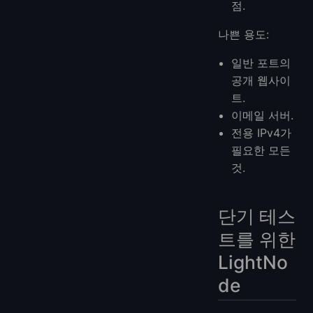
점.
나쁜 용도:
일반 포트의
공개 웹사이
트.
이메일 서버.
전용 IPv4가
필요한 모든
것.
단기 테스
트를 위한
LightNo
de