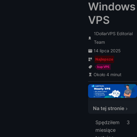
Windows
VPS
1DollarVPS Editorial
Team
14 lipca 2025
Najlepsze
kup VPS
Około 4 minut
Najlepsze Przystępne Windows VPS
1. LightNode: 7,7 USD/miesiąc
Na tej stronie
2. PQ.Hosting: 8,27 EUR/miesiąc
3. NETCLOUD24: 12,99 USD
Spędziłem 3
FAQ
miesiące
1. Czym jest Windows VPS i jak różni się od hostingu współdzielonego?