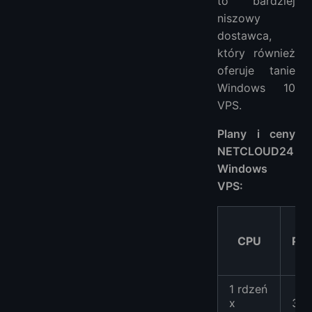
to bardziej
niszowy
dostawca,
który również
oferuje tanie
Windows 10
VPS.
Plany i ceny
NETCLOUD24
Windows
VPS:
CPU
Pam
1 rdzeń
x
3G