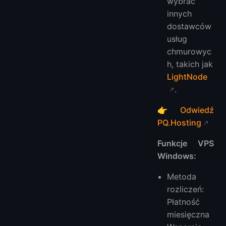
wybrać
innych
dostawców
usług
chmurowyc
h, takich jak
LightNode
.
👉
Odwiedź
PQ.Hosting
Funkcje VPS
Windows:
Metoda
rozliczeń:
Płatność
miesięczna