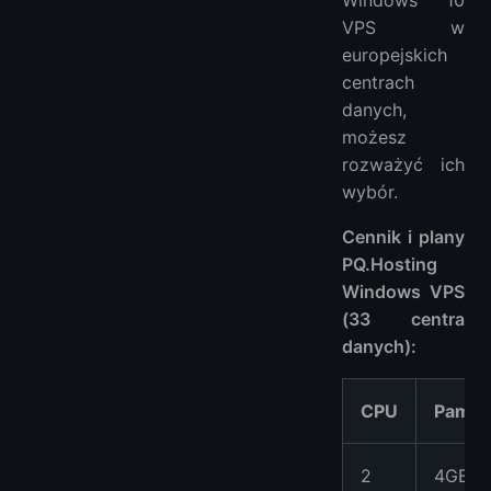
VPS w
europejskich
centrach
danych,
możesz
rozważyć ich
wybór.
Cennik i plany
PQ.Hosting
Windows VPS
(33 centra
danych):
CPU
Pamię
2
4GB