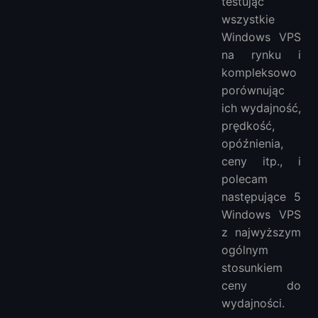
testując
2. Jak mogę wybrać odpowiedni plan Windows VPS dla moich potrzeb?
wszystkie
3. Jakie są powszechne zastosowania przystępnych Windows VPS?
Windows VPS
4. Czy są jakieś ograniczenia lub restrykcje w przystępnych planach Windows VPS?
na rynku i
kompleksowo
Więcej VPS
porównując
ich wydajność,
prędkość,
opóźnienia,
ceny itp., i
polecam
następujące 5
Windows VPS
z najwyższym
ogólnym
stosunkiem
ceny do
wydajności.