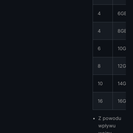
4
6GB
4
8GB
6
10GB
8
12GB
10
14GB
16
16GB
Z powodu
wpływu
wojny,