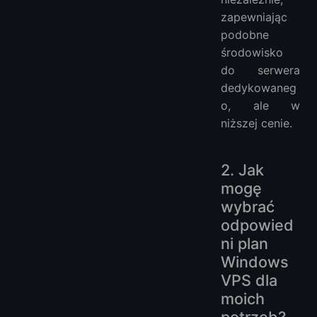
zapewniając
podobne
środowisko
do serwera
dedykowaneg
o, ale w
niższej cenie.
2. Jak
mogę
wybrać
odpowied
ni plan
Windows
VPS dla
moich
potrzeb?