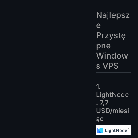
Najlepsz
e
Przystę
pne
Window
s VPS
1.
LightNode
: 7,7
USD/miesi
ąc