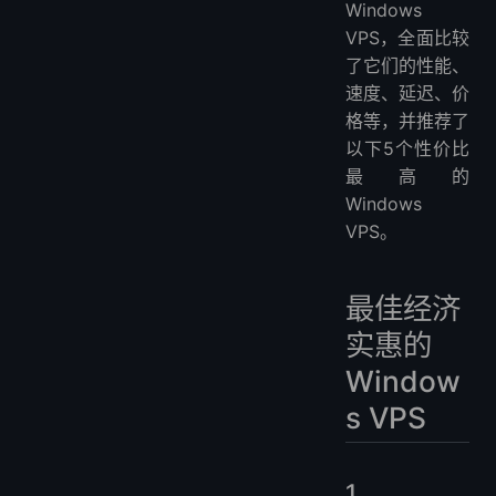
3. NETCLOUD24: 每月 $12.99
Windows
常见问题
VPS，全面比较
1. 什么是 Windows VPS，它与共享主机有何不同？
了它们的性能、
速度、延迟、价
2. 如何选择适合我需求的 Windows VPS 计划？
格等，并推荐了
3. 经济实惠的 Windows VPS 的常见用途是什么？
以下5个性价比
4. 经济型 Windows VPS 计划是否有任何限制或约束？
最高的
更多实惠的VPS
Windows
VPS。
最佳经济
实惠的
Window
s VPS
1.