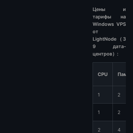
Цены и
тарифы на
Windows VPS
от
LightNode（3
9 дата-
центров）:
CPU
Памят
1
2
1
2
2
4