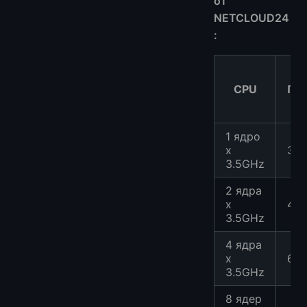
от
NETCLOUD24
:
CPU
Па
1 ядро
x
3G
3.5GHz
2 ядра
x
4G
3.5GHz
4 ядра
x
6G
3.5GHz
8 ядер