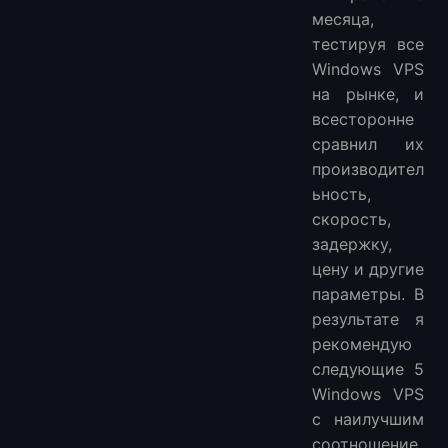
1. LightNode: $7.7/месяц
месяца,
2. PQ.Hosting: €8.27/месяц
тестируя все
3. NETCLOUD24: $12.99
Windows VPS
Часто задаваемые вопросы
на рынке, и
1. Что такое Windows VPS и чем он отличается от виртуального хостинга?
всесторонне
сравнил их
2. Как выбрать подходящий тарифный план Windows VPS?
производител
3. Какие существуют типичные сценарии использования доступного Windows VPS?
ьность,
4. Существуют ли ограничения или ограничения для доступных планов Windows VPS?
скорость,
Еще больше VPS
задержку,
цену и другие
параметры. В
результате я
рекомендую
следующие 5
Windows VPS
с наилучшим
соотношение