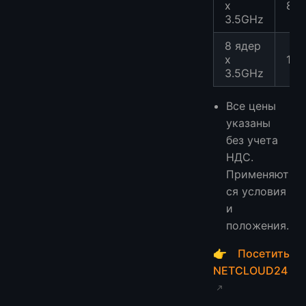
x
8G
3.5GHz
8 ядер
x
16
3.5GHz
Все цены
указаны
без учета
НДС.
Применяют
ся условия
и
положения.
👉
Посетить
NETCLOUD24