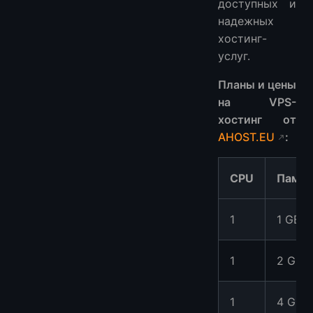
доступных и
надежных
хостинг-
услуг.
Планы и цены
на VPS-
хостинг от
AHOST.EU
:
CPU
Памят
1
1 GB
1
2 GB
1
4 GB