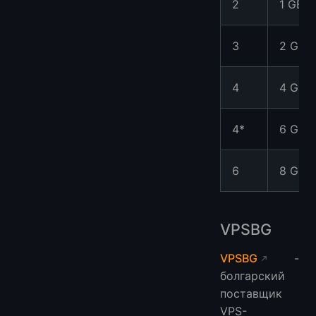
2
1 GB
3
2 GB
4
4 GB
4*
6 GB
6
8 GB
VPSBG
VPSBG
-
болгарский
поставщик
VPS-