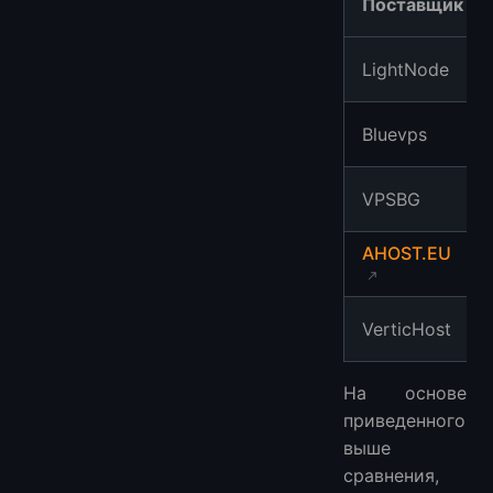
Поставщик
LightNode
Bluevps
VPSBG
AHOST.EU
VerticHost
На основе
приведенного
выше
сравнения,