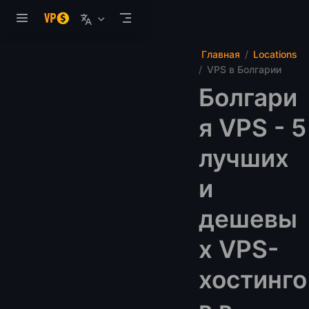
Перейти к основному содержанию
Главная
Locations
VPS в Болгарии
Болгари
я VPS - 5
лучших
и
дешевы
х VPS-
хостинго