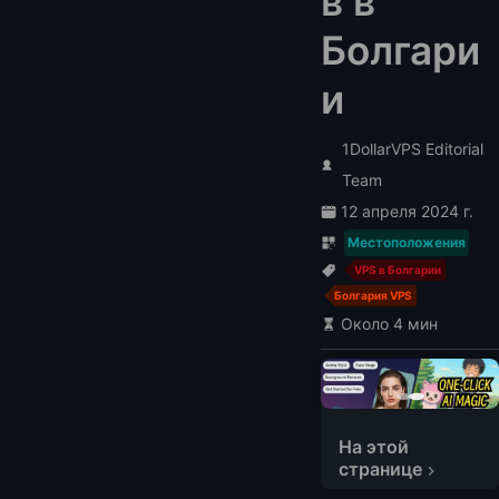
в в
Болгари
и
1DollarVPS Editorial
Team
12 апреля 2024 г.
Местоположения
VPS в Болгарии
Болгария VPS
Около 4 мин
Часть 1: Сравнение поставщиков VPS в Болгарии
Часть 2: Подробный обзор поставщиков VPS в Болгарии
LightNode
На этой
странице
Bluevps