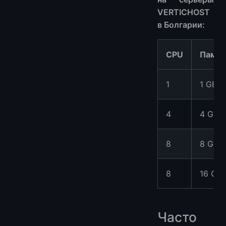
VERTICHOST
в Болгарии:
CPU
Памят
1
1 GB
4
4 GB
8
8 GB
8
16 GB
Часто