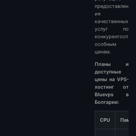
предоставлен
ия
качественных
услуг по
конкурентосп
особным
ценам.
Планы и
доступные
цены на VPS-
хостинг от
Bluevps в
Болгарии:
CPU
Памят