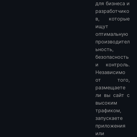
Итог: Лучший VPS в Бахрейне 2026
для бизнеса и
разработчико
Начало работы с VPS в Бахрейне
в, которые
Изучите другие локации VPS
ищут
VPS в Азии:
оптимальную
VPS в Европе:
производител
VPS в Южной Америке:
ьность,
VPS в Северной Америке:
безопасность
VPS в Африке:
и контроль.
Независимо
от того,
размещаете
ли вы сайт с
высоким
трафиком,
запускаете
приложения
или