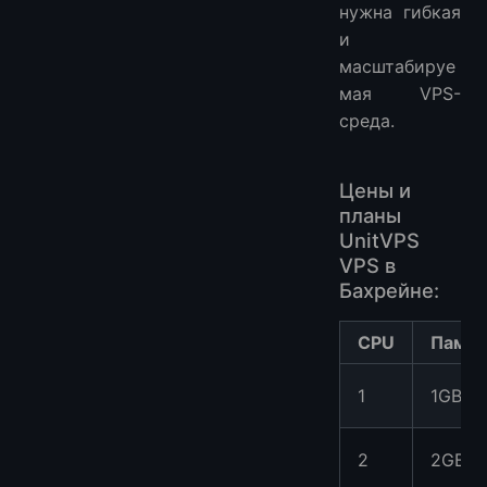
нужна гибкая
и
масштабируе
мая VPS-
среда.
Цены и
планы
UnitVPS
VPS в
Бахрейне:
CPU
Памят
1
1GB
2
2GB