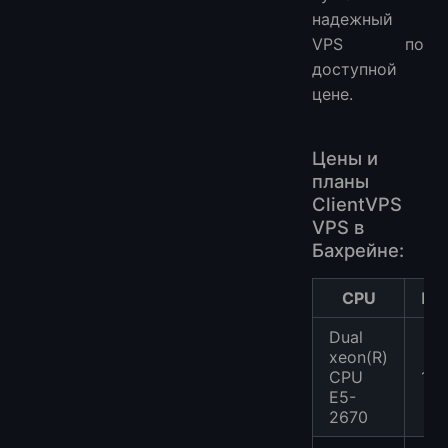
надежный
VPS по
доступной
цене.
Цены и
планы
ClientVPS
VPS в
Бахрейне:
CPU
Па
Dual
xeon(R)
CPU
1
E5-
2670