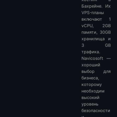
Бахрейне. Их
VPS-планы
включают 1
vCPU, 2GB
памяти, 30GB
хранилища и
3 GB
трафика.
Navicosoft —
хороший
выбор для
бизнеса,
которому
необходим
высокий
уровень
безопасности
и