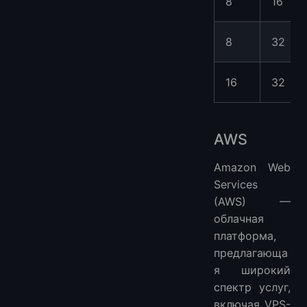
8
16
8
32
16
32
AWS
Amazon Web
Services
(AWS) —
облачная
платформа,
предлагающа
я широкий
спектр услуг,
включая VPS-