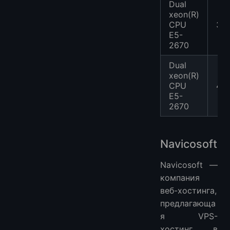
Dual
xeon(R)
CPU
3
E5-
2670
Dual
xeon(R)
CPU
4
E5-
2670
Navicosoft
Navicosoft —
компания
веб-хостинга,
предлагающа
я VPS-
хостинг в