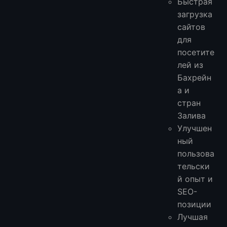
Быстрая
загрузка
сайтов
для
посетите
лей из
Бахрейн
а и
стран
Залива
Улучшен
ный
пользова
тельски
й опыт и
SEO-
позиции
Лучшая