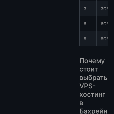
3
3GB
6
6GB
8
8GB
Почему
стоит
выбрать
VPS-
хостинг
в
Бахрейн