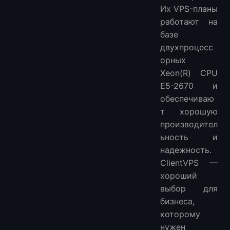
Их VPS-планы
работают на
базе
двухпроцесс
орных
Xeon(R) CPU
E5-2670 и
обеспечиваю
т хорошую
производител
ьность и
надежность.
ClientVPS —
хороший
выбор для
бизнеса,
которому
нужен