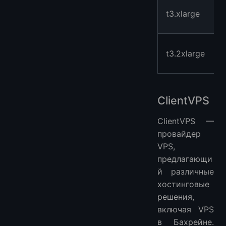
t3.xlarge
t3.2xlarge
ClientVPS
ClientVPS —
провайдер
VPS,
предлагающи
й различные
хостинговые
решения,
включая VPS
в Бахрейне.