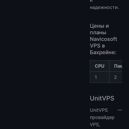
надежности.
Цены и
планы
Navicosoft
VPS в
Бахрейне:
CPU
Памят
1
2
UnitVPS
UnitVPS —
провайдер
VPS,