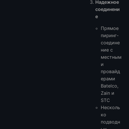
Надежное
соединени
е
Прямое
пиринг-
соедине
ние с
местным
и
провайд
ерами
Batelco,
Zain и
STC
Несколь
ко
подводн
ых