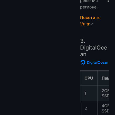
решения в
регионе.
Посетить
Vultr
3.
DigitalOce
an
CPU
Памят
2GB
1
SSD
4GB
2
SSD