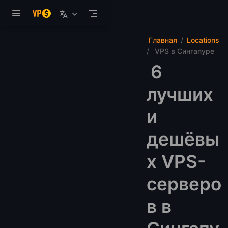
Перейти к основному содержанию
Главная
Locations
VPS в Сингапуре
6
лучших
и
дешёвы
х VPS-
серверо
в в