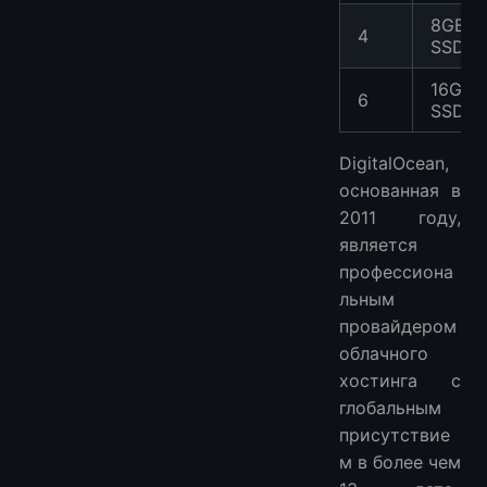
8GB
4
SSD
16GB
6
SSD
DigitalOcean,
основанная в
2011 году,
является
профессиона
льным
провайдером
облачного
хостинга с
глобальным
присутствие
м в более чем