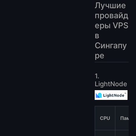
Лучшие
провайд
еры VPS
в
Сингапу
ре
1.
LightNode
CPU
Памят