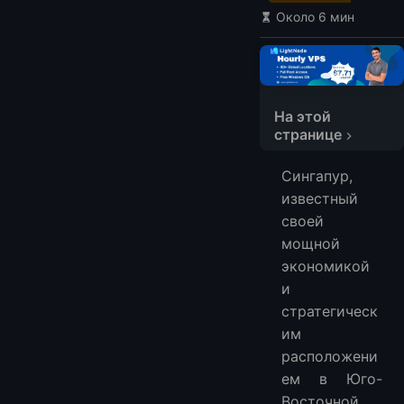
Около 6 мин
На этой
странице
Лучшие провайдеры VPS в Сингапуре
Сингапур,
1. LightNode
известный
2. Vultr
своей
3. DigitalOcean
мощной
4. exabytes
экономикой
5. VPSServer
и
стратегическ
6. Cloudzy
им
FAQ
расположени
Какие преимущества предлагает VPS в Сингапуре для хостинговых услуг?
ем в Юго-
Как расположение Сингапура влияет на производительность VPS-хостинга?
Восточной