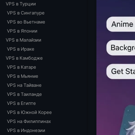
VPS в Турции
VPS в Сингапуре
VPS во Вьетнаме
VPS в Японии
VPS в Малайзии
VPS в Ираке
VPS в Камбодже
VPS в Катаре
VPS в Мьянме
VPS на Тайване
VPS в Таиланде
VPS в Египте
VPS в Южной Корее
VPS на Филиппинах
VPS в Индонезии