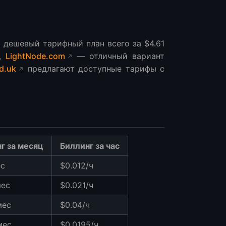
 дешевый тарифный план всего за $4.61
а,
LightNode.com
— отличный вариант
d.uk
предлагают доступные тарифы с
г за месяц
Биллинг за час
ес
$0.012/ч
мес
$0.021/ч
мес
$0.04/ч
мес
$0.0195/ч