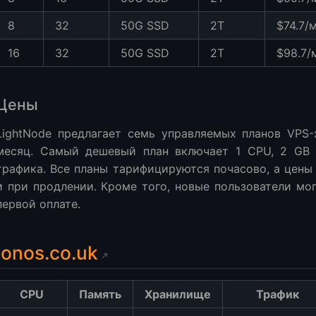
8
32
50G SSD
2T
$74.7/
16
32
50G SSD
2T
$98.7/
Цены
LightNode предлагает семь управляемых планов VPS-х
месяц. Самый дешевый план включает 1 CPU, 2 GB 
трафика. Все планы тарифицируются почасово, а цены 
и при продлении. Кроме того, новые пользователи мо
первой оплате.
Ionos.co.uk
CPU
Память
Хранилище
Трафик