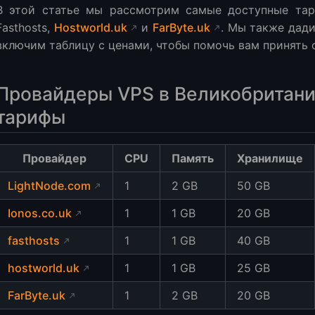
В этой статье мы рассмотрим самые доступные т
 VPS:
Fasthosts,
Hostworld.uk
и
FarByte.uk
. Мы также дад
ка VPS:
включим таблицу с ценами, чтобы помочь вам принять 
Провайдеры VPS в Великобритан
тарифы
Провайдер
CPU
Память
Хранилище
LightNode.com
1
2 GB
50 GB
Ionos.co.uk
1
1 GB
20 GB
fasthosts
1
1 GB
40 GB
hostworld.uk
1
1 GB
25 GB
FarByte.uk
1
2 GB
20 GB