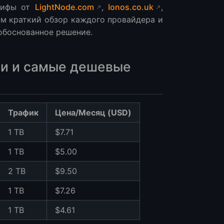
арифы от
LightNode.com
,
Ionos.co.uk
,
им краткий обзор каждого провайдера и
обоснованное решение.
ии и самые дешевые
Трафик
Цена/Месяц (USD)
1 TB
$7.71
1 TB
$5.00
2 TB
$9.50
1 TB
$7.26
1 TB
$4.61