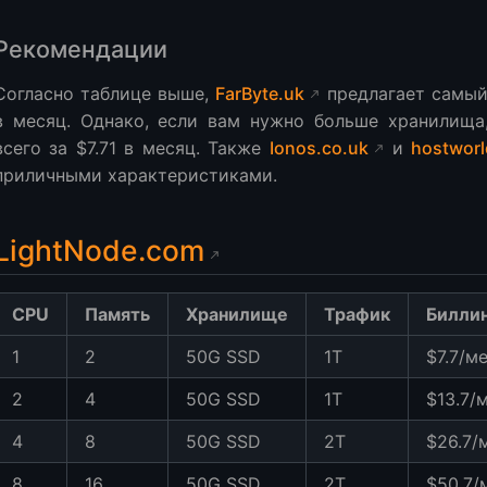
Рекомендации
Согласно таблице выше,
FarByte.uk
предлагает самый
в месяц. Однако, если вам нужно больше хранилищ
всего за $7.71 в месяц. Также
Ionos.co.uk
и
hostworl
приличными характеристиками.
LightNode.com
CPU
Память
Хранилище
Трафик
Биллин
1
2
50G SSD
1T
$7.7/м
2
4
50G SSD
1T
$13.7/
4
8
50G SSD
2T
$26.7/
8
16
50G SSD
2T
$50.7/