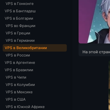
VPS в Гонконге
VPS в Бангладеш
VPS в Болгарии
VPS во Франции
VPS в Греции
VPS в Германии
VPS в Великобритании
На этой стра
VPS в России
Провайдеры VP
VPS в Аргентине
Рекомендации
VPS в Бразилии
LightNode.com
VPS в Чили
Цены
VPS в Колумбии
Ionos.co.uk
VPS в Мексике
Цены
VPS в США
fasthosts
Цены
VPS в Южной Африке