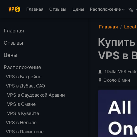
Перейти к основному содержанию
Главная
Отзывы
Цены
Расположение
Главная
Locat
Главная
Купить
Отзывы
VPS в 
Цены
Расположение
1DollarVPS Edit
VPS в Бахрейне
Около 6 мин
VPS в Дубае, ОАЭ
VPS в Саудовской Аравии
VPS в Омане
VPS в Кувейте
VPS в Непале
VPS в Пакистане