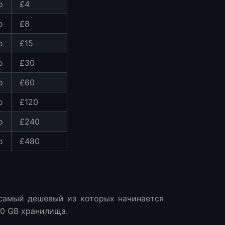
о
£4
о
£8
о
£15
о
£30
о
£60
о
£120
о
£240
о
£480
 самый дешевый из которых начинается
 20 GB хранилища.