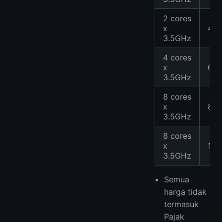
2 cores
x
4G
3.5GHz
4 cores
x
6G
3.5GHz
8 cores
x
8G
3.5GHz
8 cores
x
16
3.5GHz
Semua
harga tidak
termasuk
Pajak