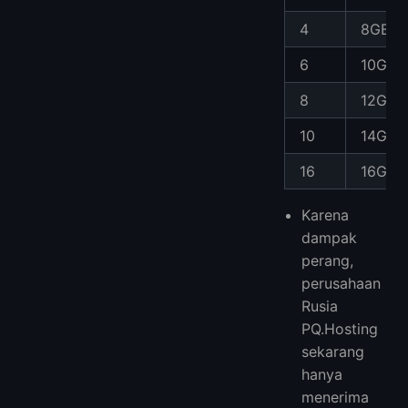
4
8GB
6
10GB
8
12GB
10
14GB
16
16GB
Karena
dampak
perang,
perusahaan
Rusia
PQ.Hosting
sekarang
hanya
menerima