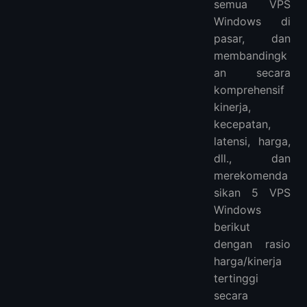
3. Apa saja kasus penggunaan umum untuk VPS Windows terjangkau?
semua VPS
4. Apakah ada batasan atau pembatasan dengan paket VPS Windows terjangkau?
Windows di
pasar, dan
Lebih Banyak VPS
membandingk
an secara
komprehensif
kinerja,
kecepatan,
latensi, harga,
dll., dan
merekomenda
sikan 5 VPS
Windows
berikut
dengan rasio
harga/kinerja
tertinggi
secara