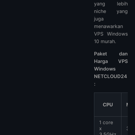
yang lebih
niche yang
juga
menawarkan
VPS Windows
10 murah.
Paket dan
Harga VPS
Windows
NETCLOUD24
:
CPU
Me
1 core
x
3G
3.5GHz