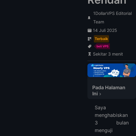
1DollarVPS Editorial
Team
14 Juli 2025
Terbaik
beli VPS
Sekitar 3 menit
VPS Windows Terjangkau Terbaik
1. LightNode: $7.7/bulan
Pada Halaman
Ini
2. PQ.Hosting: €8.27/bulan
3. NETCLOUD24: $12.99
Saya
FAQ
menghabiskan
1. Apa itu VPS Windows dan bagaimana perbedaannya dengan hosting bersama?
3 bulan
2. Bagaimana cara memilih paket VPS Windows yang tepat untuk kebutuhan saya?
menguji