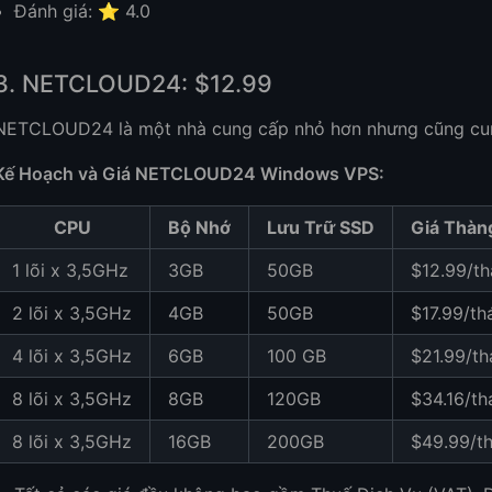
Đánh giá: ⭐ 4.0
3. NETCLOUD24: $12.99
NETCLOUD24 là một nhà cung cấp nhỏ hơn nhưng cũng cun
Kế Hoạch và Giá NETCLOUD24 Windows VPS:
CPU
Bộ Nhớ
Lưu Trữ SSD
Giá Thàn
1 lõi x 3,5GHz
3GB
50GB
$12.99/t
2 lõi x 3,5GHz
4GB
50GB
$17.99/th
4 lõi x 3,5GHz
6GB
100 GB
$21.99/t
8 lõi x 3,5GHz
8GB
120GB
$34.16/th
8 lõi x 3,5GHz
16GB
200GB
$49.99/t