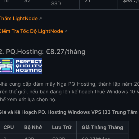
16
32
2T
$98.7/
SSD
Thăm LightNode
Kiểm Tra Tốc Độ LightNode
2. PQ.Hosting: €8.27/tháng
Nhà cung cấp đám mây Nga PQ Hosting, thành lập năm 201
trên thế giới. nếu bạn đang lên kế hoạch thuê Windows 10 
thể xem xét lựa chọn họ.
Giá và Kế Hoạch PQ. Hosting Windows VPS (33 Trung Tâm 
CPU
Bộ Nhớ
Lưu Trữ
Giá Thàng Tháng