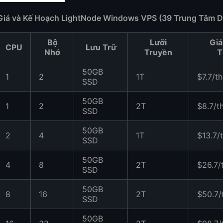
Giá và Kế Hoạch LightNode Windows VPS (39 Trung Tâm Dữ
Bộ
Lưỡi
Giá
CPU
Lưu Trữ
Nhớ
Truyền
T
50GB
1
2
1T
$7.7/t
SSD
50GB
1
2
2T
$8.7/t
SSD
50GB
2
4
1T
$13.7/
SSD
50GB
4
8
2T
$26.7/
SSD
50GB
8
16
2T
$50.7/
SSD
50GB