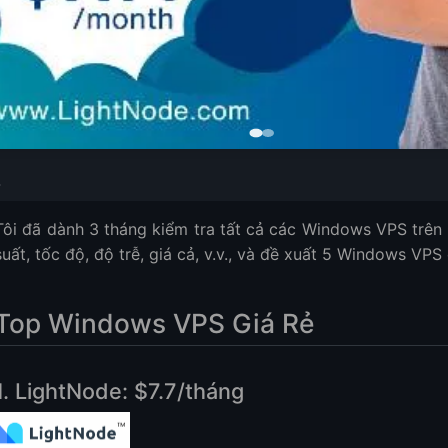
S Giá Rẻ
.7/tháng
€8.27/tháng
Tôi đã dành 3 tháng kiểm tra tất cả các Windows VPS trên t
 $12.99
suất, tốc độ, độ trễ, giá cả, v.v., và đề xuất 5 Windows VPS
 Gặp
 gì và khác biệt gì so với lưu trữ chia sẻ?
Top Windows VPS Giá Rẻ
để tôi chọn đúng kế hoạch Windows VPS cho nhu cầu của mình?
ợp sử dụng thông thường cho một kế hoạch Windows VPS giá rẻ?
 chế hoặc hạn chế nào với các kế hoạch Windows VPS giá rẻ không?
1. LightNode: $7.7/tháng