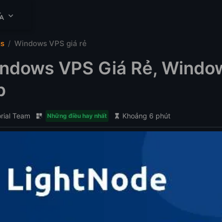
gs
Windows VPS giá rẻ
ndows VPS Giá Rẻ, Windo
p
orial Team
Khoảng 6 phút
Những điều hay nhất