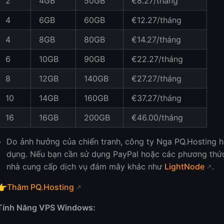
2
4GB
50GB
€8.27/tháng
4
6GB
60GB
€12.27/tháng
4
8GB
80GB
€14.27/tháng
6
10GB
90GB
€22.27/tháng
8
12GB
140GB
€27.27/tháng
10
14GB
160GB
€37.27/tháng
16
16GB
200GB
€46.00/tháng
Do ảnh hưởng của chiến tranh, công ty Nga PQ.Hosting hi
dụng. Nếu bạn cần sử dụng PayPal hoặc các phương thức
nhà cung cấp dịch vụ đám mây khác như
LightNode
.
👉
Thăm PQ.Hosting
Tính Năng VPS Windows: