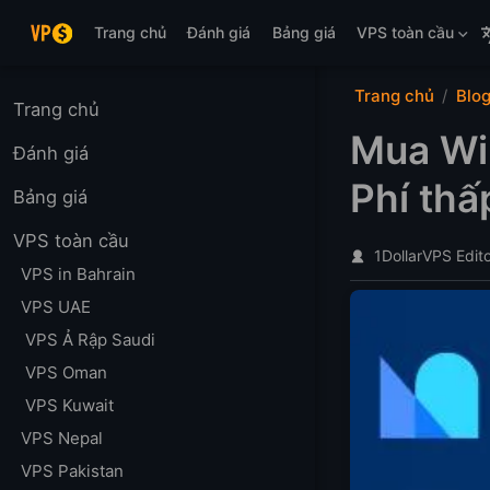
Bỏ qua nội dung chính
Trang chủ
Đánh giá
Bảng giá
VPS toàn cầu
Trang chủ
Blo
Trang chủ
Mua Wi
Đánh giá
Phí thấ
Bảng giá
VPS toàn cầu
1DollarVPS Edit
VPS in Bahrain
VPS UAE
VPS Ả Rập Saudi
VPS Oman
VPS Kuwait
VPS Nepal
VPS Pakistan