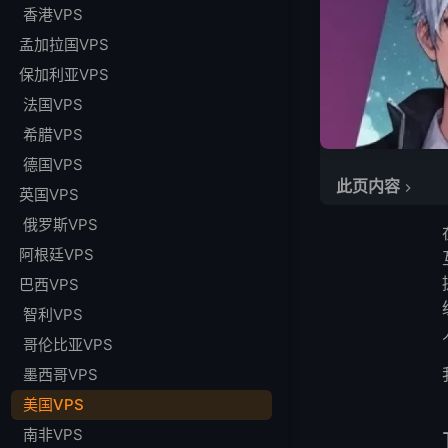
香港VPS
孟加拉国VPS
保加利亚VPS
法国VPS
希腊VPS
德国VPS
此页内容
英国VPS
顶级美国VPS提
俄罗斯VPS
1. LightNode
阿根廷VPS
2. Vultr
巴西VPS
3. Digital Ocean
智利VPS
4. Ultahost
哥伦比亚VPS
5.VPSServer
墨西哥VPS
6. Cloudzy
美国VPS
FAQ
南非VPS
更多VPS