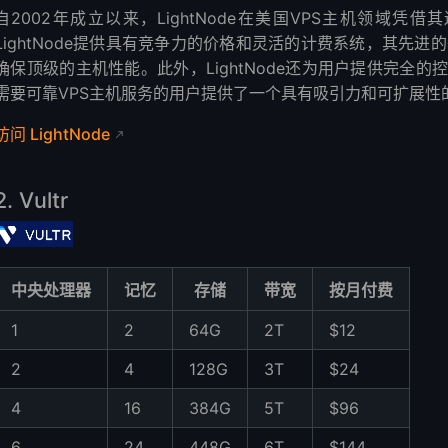
自2002年成立以来，LightNode在美国VPS主机领域
LightNode提供具有竞争力的价格和灵活的计费系统，其先进
确保顶级的主机性能。此外，LightNode还为用户提供完全
需要可靠VPS主机服务的用户提供了一个具有吸引力和可扩展性
访问 LightNode
2. Vultr
中央处理器
记忆
存储
带宽
按月付费
1
2
64G
2T
$12
2
4
128G
3T
$24
4
16
384G
5T
$96
6
24
448G
6T
$144