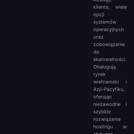
klienta, wiele
opcji
systemów
operacyjnych
oraz
zobowiązanie
do
skalowalności.
Obsługują
rynek
wietnamski i
Azji-Pacyfiku,
oferując
niezawodne i
szybkie
rozwiązania
hostingu w
chmurze.