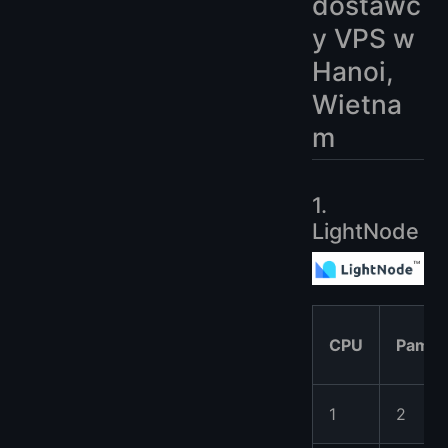
dostawc
y VPS w
Hanoi,
Wietna
m
1.
LightNode
CPU
Pamię
1
2