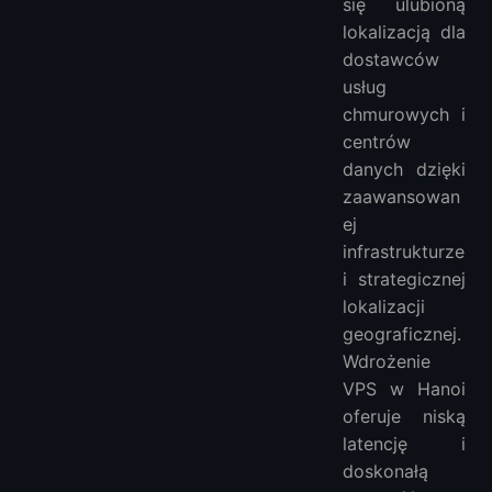
się ulubioną
3. VPSFAST
lokalizacją dla
FAQ
dostawców
Dlaczego warto wdrożyć VPS w Hanoi?
usług
chmurowych i
Jakie są poziomy cenowe VPS w Hanoi?
centrów
Czy są ograniczenia w dostępie do krajowych stron internetowych z Hanoi?
danych dzięki
Jak wygląda środowisko centrów danych i bezpieczeństwo sieci w Hanoi?
zaawansowan
Więcej VPS
ej
VPS w Azji:
infrastrukturze
VPS w Europie:
i strategicznej
VPS w Ameryce Południowej:
lokalizacji
VPS w Ameryce Północnej:
geograficznej.
VPS w Afryce:
Wdrożenie
VPS w Hanoi
oferuje niską
latencję i
doskonałą