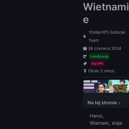
Wietnami
e
1DollarVPS Editorial
Team
28 czerwca 2024
Lokalizacje
kup VPS
Około 3 minut
Na tej stronie
Najlepsi dostawcy VPS w Hanoi, Wietnam
Hanoi,
1. LightNode
Wietnam, staje
2. Cloudzy