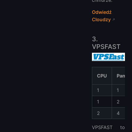
Odwiedź
Cloudzy
3.
VPSFAST
CPU
Pamię
1
1
1
2
2
4
VPSFAST to