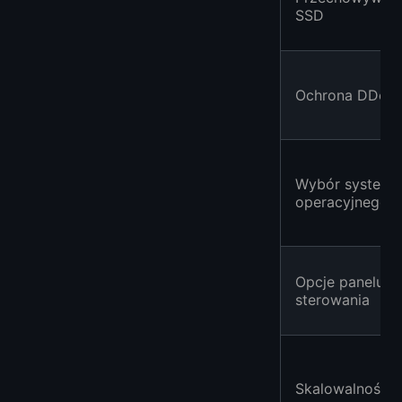
SSD
Ochrona DDoS
Wybór systemu
operacyjnego
Opcje panelu
sterowania
Skalowalność