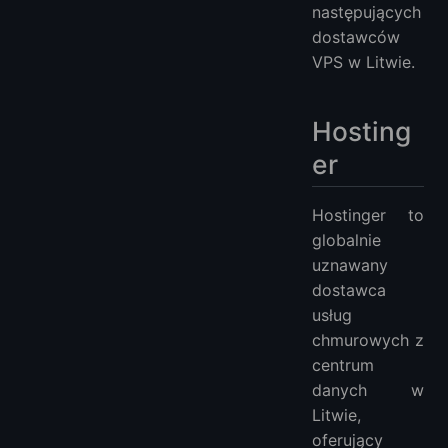
następujących
VPS w Afryce
dostawców
VPS w Litwie.
Hosting
er
Hostinger to
globalnie
uznawany
dostawca
usług
chmurowych z
centrum
danych w
Litwie,
oferujący