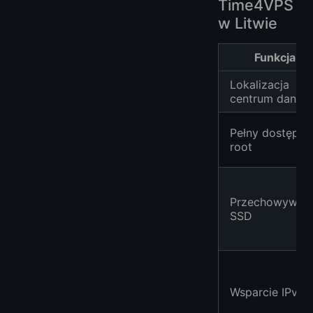
Time4VPS
w Litwie
Funkcja
Lokalizacja
centrum danyc
Pełny dostęp
root
Przechowywani
SSD
Wsparcie IPv6