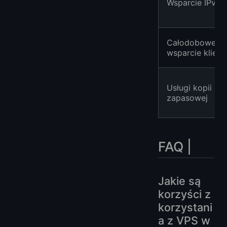
Wsparcie IPv6
Całodobowe
wsparcie klient
Usługi kopii
zapasowej
FAQ |
Jakie są
korzyści z
korzystani
a z VPS w