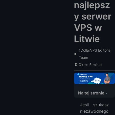
najlepsz
y serwer
VPS w
Litwie
Hostinger
1DollarVPS Editorial
Plany i ceny VPS Hostinger w Litwie
Team
Funkcje VPS Hostinger w Litwie
Około 5 minut
Time4VPS
Plany i ceny VPS Time4VPS w Litwie
Funkcje VPS Time4VPS w Litwie
LightNode
Na tej stronie
Plany i ceny VPS LightNode w Litwie
Funkcje VPS LightNode w Litwie
Jeśli szukasz
Cherry Servers
niezawodnego