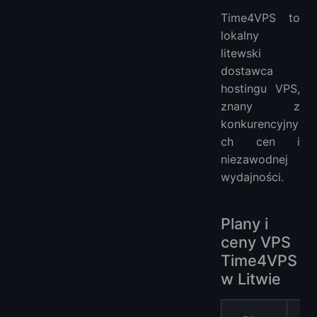
Time4VPS to
lokalny
litewski
dostawca
hostingu VPS,
znany z
konkurencyjny
ch cen i
niezawodnej
wydajności.
Plany i
ceny VPS
Time4VPS
w Litwie