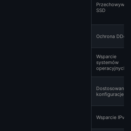
Przechowywani
SSD
Ochrona DDoS
Wsparcie
systemów
operacyjnych
Dostosowane
konfiguracje
Wsparcie IPv6