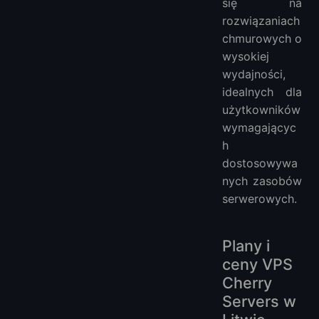
się na
rozwiązaniach
chmurowych o
wysokiej
wydajności,
idealnych dla
użytkowników
wymagającyc
h
dostosowywa
nych zasobów
serwerowych.
Plany i
ceny VPS
Cherry
Servers w