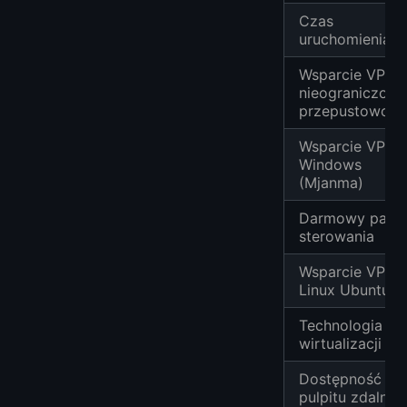
Czas
uruchomienia
Wsparcie VPS z
nieograniczoną
przepustowośc
Wsparcie VPS
Windows
(Mjanma)
Darmowy panel
sterowania
Wsparcie VPS
Linux Ubuntu
Technologia
wirtualizacji
Dostępność
pulpitu zdalne