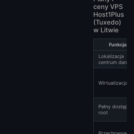
ceny VPS
Host1Plus
(Tuxedo)
w Litwie
Funkcja
Lokalizacja
centrum danyc
Wirtualizacja
Pełny dostęp
root
Przechowywani