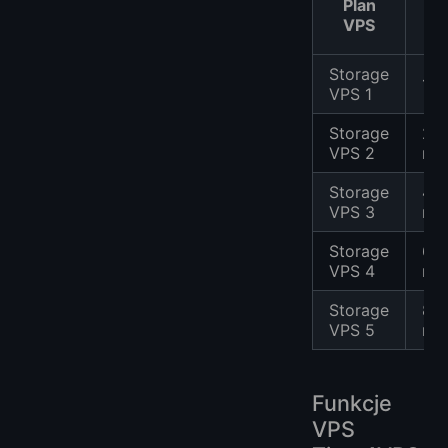
Plan
v
VPS
Storage
1 r
VPS 1
Storage
2
VPS 2
rdz
Storage
4
VPS 3
rdz
Storage
6
VPS 4
rdz
Storage
8
VPS 5
rdz
Funkcje
VPS