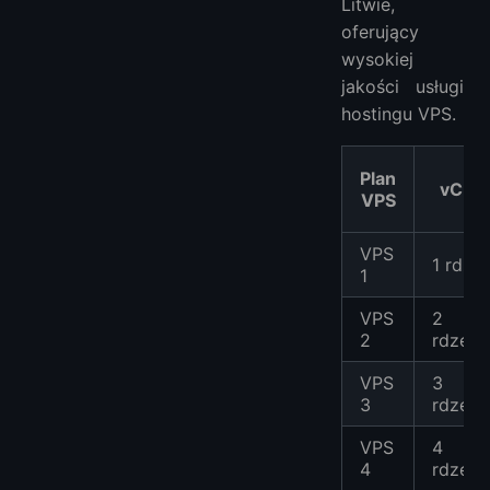
Litwie,
oferujący
wysokiej
jakości usługi
hostingu VPS.
Plan
vCPU
VPS
VPS
1 rdze
1
VPS
2
2
rdzeni
VPS
3
3
rdzeni
VPS
4
4
rdzeni