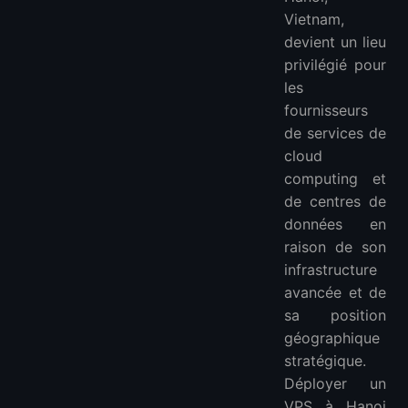
1. LightNode
Vietnam,
2. Cloudzy
devient un lieu
3. VPSFAST
privilégié pour
FAQ
les
Pourquoi choisir de déployer un VPS à Hanoi ?
fournisseurs
de services de
Quels sont les niveaux de prix pour les VPS à Hanoi ?
cloud
Y a-t-il des restrictions sur l'accès aux sites web nationaux depuis Hanoi ?
computing et
Comment est l'environnement des centres de données et la sécurité réseau à Hanoi ?
de centres de
Plus de VPS
données en
VPS Asie :
raison de son
VPS Europe :
infrastructure
VPS Amérique du Sud :
avancée et de
VPS Amérique du Nord :
sa position
VPS Afrique :
géographique
stratégique.
Déployer un
VPS à Hanoi