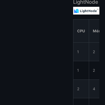
LightNode
CPU
Mémoi
1
2
1
2
2
4