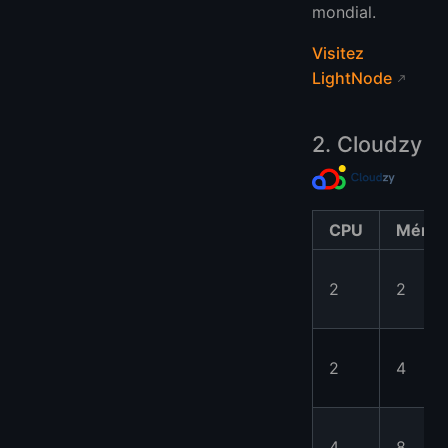
mondial.
Visitez
LightNode
2. Cloudzy
CPU
Mémoi
2
2
2
4
4
8