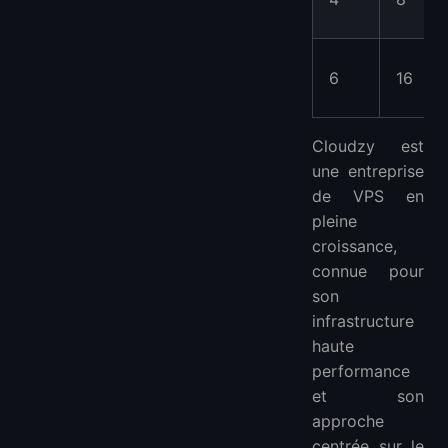
6
16
Cloudzy est
une entreprise
de VPS en
pleine
croissance,
connue pour
son
infrastructure
haute
performance
et son
approche
centrée sur le