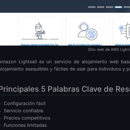
Sitio web de AWS Lights
Amazon Lightsail es un servicio de alojamiento web bas
alojamiento asequibles y fáciles de usar para individuos y
Principales 5 Palabras Clave de Re
Configuración fácil
Servicio confiable
Precios competitivos
Funciones limitadas