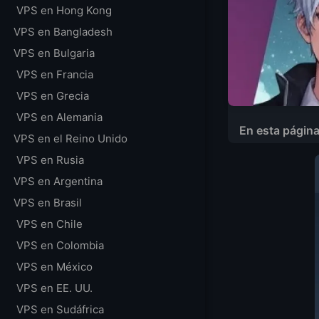
VPS en Hong Kong
VPS en Bangladesh
VPS en Bulgaria
VPS en Francia
VPS en Grecia
Principales 5 Pa
VPS en Alemania
En esta págin
Reseñas Positiva
VPS en el Reino Unido
Reseñas Negativ
VPS en Rusia
Calificación Gene
VPS en Argentina
AWS Lightsail VS
VPS en Brasil
¿Qué es AWS Lig
VPS en Chile
Ubicaciones de 
VPS en Colombia
Precios de AWS L
VPS en México
VPS en EE. UU.
VPS en Sudáfrica