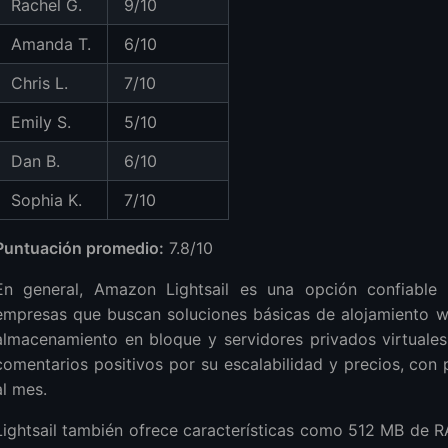
Rachel G.
9/10
Amanda T.
6/10
Chris L.
7/10
Emily S.
5/10
Dan B.
6/10
Sophia K.
7/10
Puntuación promedio:
7.8/10
En general, Amazon Lightsail es una opción confiable
empresas que buscan soluciones básicas de alojamiento w
almacenamiento en bloque y servidores privados virtuales. 
comentarios positivos por su escalabilidad y precios, con
al mes.
Lightsail también ofrece características como 512 MB de RA