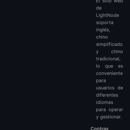
El sitio web
de
LightNode
soporta
inglés,
chino
simplificado
y chino
tradicional,
lo que es
conveniente
para
usuarios de
diferentes
idiomas
para operar
y gestionar.
Contras