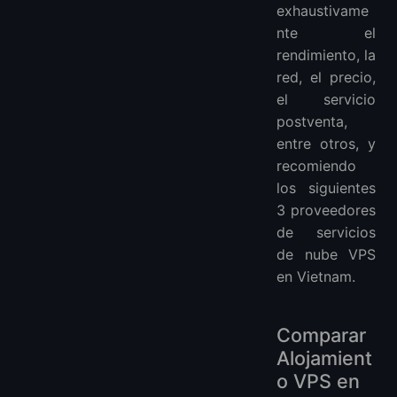
VPS en América del Sur:
exhaustivame
VPS en América del Norte:
nte el
VPS en África:
rendimiento, la
red, el precio,
el servicio
postventa,
entre otros, y
recomiendo
los siguientes
3 proveedores
de servicios
de nube VPS
en Vietnam.
Comparar
Alojamient
o VPS en