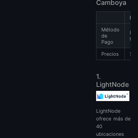
Camboya
Lig
Método
Pag
de
hor
Pago
Precios
$7.
1.
LightNode
LightNode
ofrece más de
40
ubicaciones