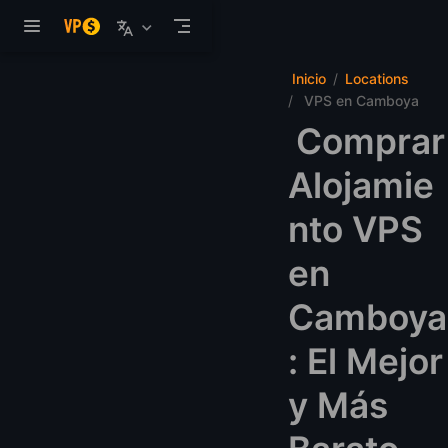
Saltar al contenido principal
Inicio
Locations
VPS en Camboya
Comprar
Alojamie
nto VPS
en
Camboya
: El Mejor
y Más