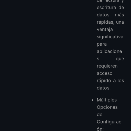
de lectura y
escritura de
datos más
rápidas, una
ventaja
significativa
para
aplicacione
s que
requieren
acceso
rápido a los
datos.
Múltiples
Opciones
de
Configuraci
ón: