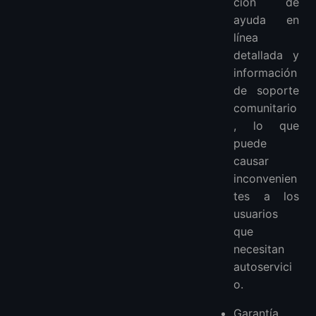
ción de
ayuda en
línea
detallada y
información
de soporte
comunitario
, lo que
puede
causar
inconvenien
tes a los
usuarios
que
necesitan
autoservici
o.
Garantía