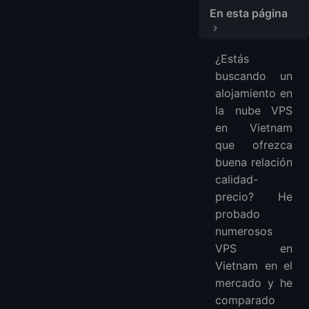
En esta página
Comparar Alojamiento VPS en Camboya
¿Estás
1. LightNode
buscando un
2. Vinahost
alojamiento en
3. Navicosoft
la nube VPS
FAQ
en Vietnam
¿Cuál es la velocidad de los VPS en Camboya?
que ofrezca
buena relación
¿Puedo usar un VPS en Camboya desde cualquier lugar?
calidad-
¿Cuánto cuesta un VPS en Camboya? ¿Es muy caro?
precio? He
¿Qué tan difícil es configurar un VPS en Camboya?
probado
¿Me ayudarán si algo sale mal con mi VPS en Camboya?
numerosos
¿Puedo aumentar o disminuir mi VPS en Camboya como cambio de ropa?
VPS en
Más VPS
Vietnam en el
VPS en Asia:
mercado y he
VPS en Europa:
comparado