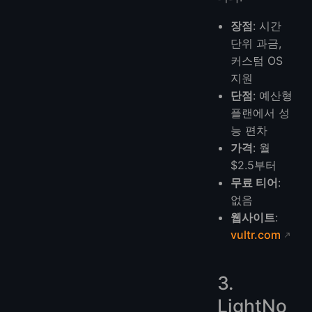
장점
: 시간
단위 과금,
커스텀 OS
지원
단점
: 예산형
플랜에서 성
능 편차
가격
: 월
$2.5부터
무료 티어
:
없음
웹사이트
:
vultr.com
3.
LightNo