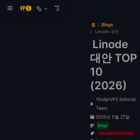
본문으로 건너뛰기
홈
Blogs
Linode 대안
Linode
대안 TOP
10
(2026)
1DollarVPS Editorial
Team
2025년 5월 27일
Blogs
Alternatives to Linode