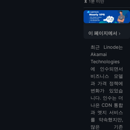
1분 미만
이 페이지에서
🔍 비교표: 최고의 Linode 대안
최근 Linode는
1. DigitalOcean
Akamai
2. Vultr
Technologies
3. LightNode
에 인수되면서
4. Kamatera
비즈니스 모델
5. Hetzner
과 가격 정책에
변화가 있었습
6. UpCloud
니다. 인수는 더
7. OVHcloud
나은 CDN 통합
8. Contabo
과 엣지 서비스
9. Oracle Cloud 무료 티어
를 약속했지만,
10. Cloudways
많은 기존
🧠 마무리 생각