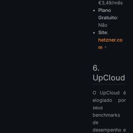
€3,49/mês
Plano
Gratuito
:
Não
Site
:
hetzner.co
m
6.
UpCloud
O UpCloud é
elogiado por
seus
benchmarks
de
desempenho e