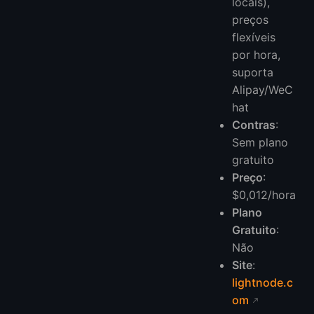
locais),
preços
flexíveis
por hora,
suporta
Alipay/WeC
hat
Contras
:
Sem plano
gratuito
Preço
:
$0,012/hora
Plano
Gratuito
:
Não
Site
:
lightnode.c
om