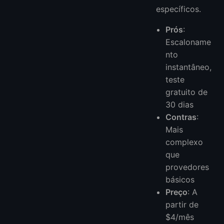
específicos.
Prós
:
Escaloname
nto
instantâneo,
teste
gratuito de
30 dias
Contras
:
Mais
complexo
que
provedores
básicos
Preço
: A
partir de
$4/mês