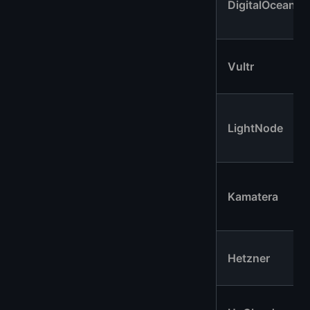
DigitalOcean
Vultr
LightNode
Kamatera
Hetzner