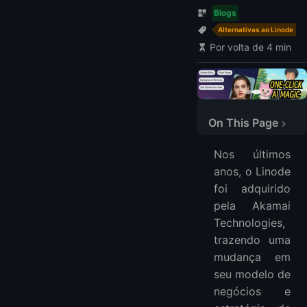
Blogs
Alternativas ao Linode
Por volta de 4 min
On This Page
🔍 Tabela Comparativa: Melhores Alternativas ao Linode
Nos últimos
1. DigitalOcean
anos, o Linode
2. Vultr
foi adquirido
3. LightNode
pela Akamai
4. Kamatera
Technologies,
5. Hetzner
trazendo uma
mudança em
6. UpCloud
seu modelo de
7. OVHcloud
negócios e
8. Contabo