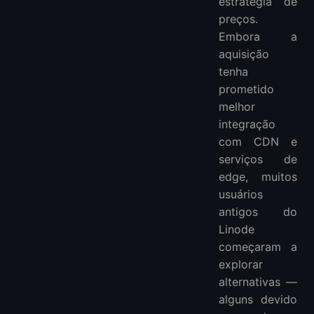
estratégia de
9. Oracle Cloud Free Tier
preços.
10. Cloudways
Embora a
🧠 Considerações Finais
aquisição
📌 Perguntas Frequentes (FAQ)
tenha
1. O Linode ainda existe?
prometido
2. O que é semelhante ao Linode no Reddit?
melhor
3. Qual a diferença entre Vultr e Linode?
integração
4. O Linode é gratuito para sempre?
com CDN e
serviços de
edge, muitos
usuários
antigos do
Linode
começaram a
explorar
alternativas —
alguns devido