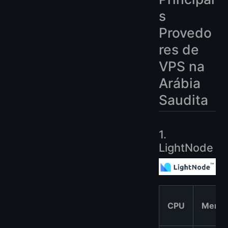
s
Provedo
res de
VPS na
Arábia
Saudita
1.
LightNode
CPU
Memór