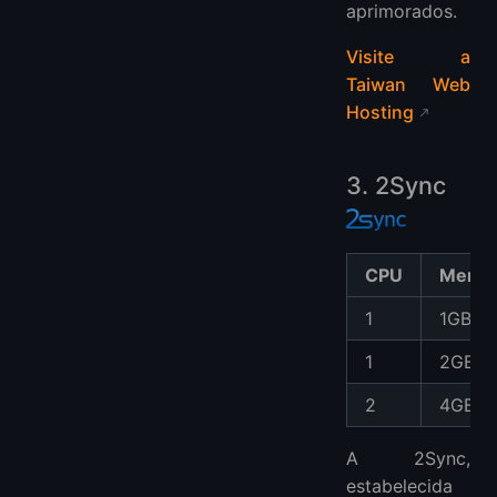
aprimorados.
Visite a
Taiwan Web
Hosting
3. 2Sync
CPU
Memór
1
1GB
1
2GB
2
4GB
A 2Sync,
estabelecida