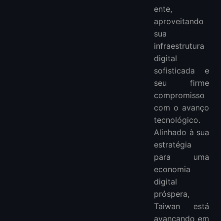
ente,
Como a Hospedagem VPS em Taiwan Garante Backup e Recuperação de Dados?
aproveitando
Mais VPS
sua
infraestrutura
digital
sofisticada e
seu firme
compromisso
com o avanço
tecnológico.
Alinhado à sua
estratégia
para uma
economia
digital
próspera,
Taiwan está
avançando em