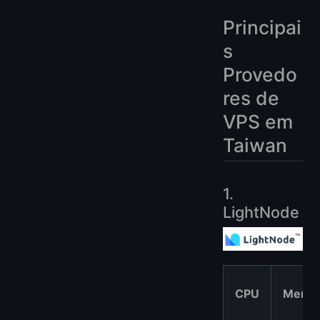
Principai
s
Provedo
res de
VPS em
Taiwan
1.
LightNode
CPU
Memór