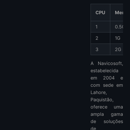
CPU
Memór
1
0.5G
2
1G
3
2G
A Navicosoft,
estabelecida
em 2004 e
com sede em
Lahore,
Paquistão,
oferece uma
ampla gama
de soluções
de