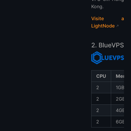
Kong.
Visite a
LightNode
2. BlueVPS
CPU
Memór
2
1GB
2
2GB
2
4GB
2
6GB