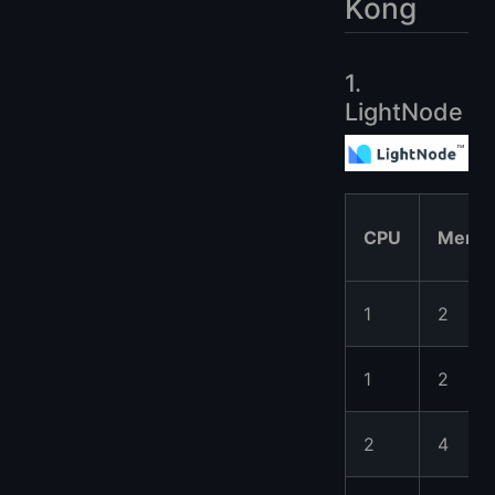
Kong
1.
LightNode
CPU
Memór
1
2
1
2
2
4