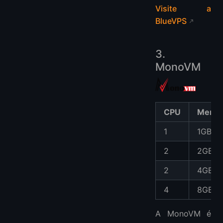
Visite a
BlueVPS
3.
MonoVM
CPU
Memór
1
1GB
2
2GB
2
4GB
4
8GB
A MonoVM é