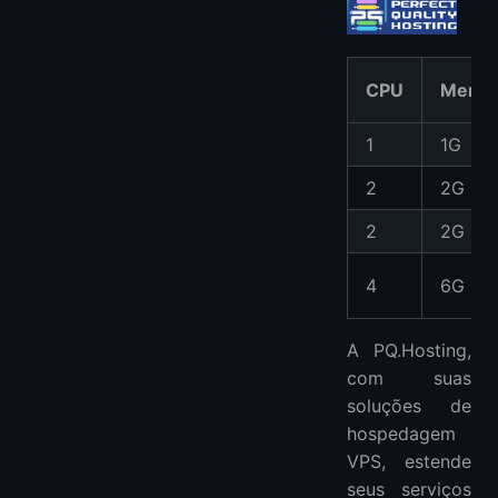
CPU
Memór
1
1G
2
2G
2
2G
4
6G
A PQ.Hosting,
com suas
soluções de
hospedagem
VPS, estende
seus serviços