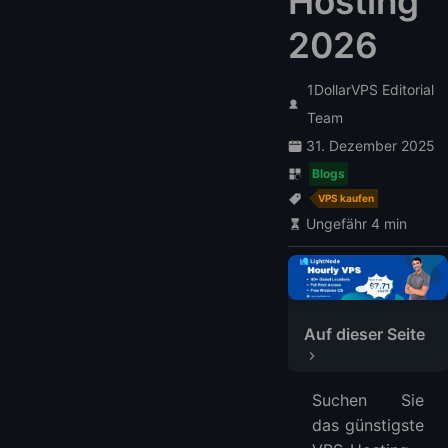
Hosting
2026
1DollarVPS Editorial
Team
31. Dezember 2025
Blogs
VPS kaufen
Ungefähr 4 min
Bester und Günstigster VPS-Hosting-Server im Jahr 2026
Auf dieser Seite
1. LightNode - Beste & Günstigste VPS-Hosting für 7,71 $/Monat
2. InMotion - Verwalteter VPS-Anbieter für Unternehmen 14,99 $/Monat
Suchen Sie
3. InterServer - Günstiges monatliches VPS-Hosting
das günstigste
FAQ ｜ über Günstige VPS