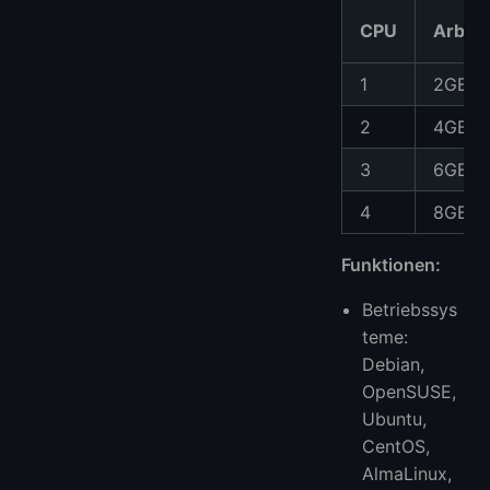
CPU
Arbeit
1
2GB
2
4GB
3
6GB
4
8GB
Funktionen:
Betriebssys
teme:
Debian,
OpenSUSE,
Ubuntu,
CentOS,
AlmaLinux,