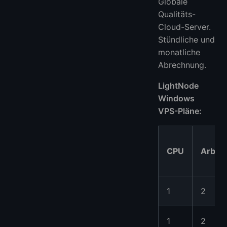
Globale
Qualitäts-
Cloud-Server.
Stündliche und
monatliche
Abrechnung.
LightNode
Windows
VPS-Pläne:
CPU
Arbeit
1
2
1
2