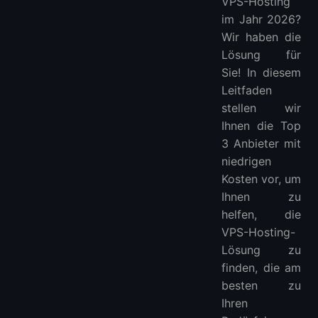
VPS-Hosting
Was ist ein Günstiger VPS?
im Jahr 2026?
Was ist der günstigste VPS, den es gibt?
Wir haben die
Kann ich VPS kostenlos bekommen?
Lösung für
Sie! In diesem
Wie erstelle ich einen kostenlosen VPS ohne Kreditkarte?
Leitfaden
Wie erstelle ich einen kostenlosen VPS ohne Kreditkarte?
stellen wir
Weitere Günstige VPS
Ihnen die Top
3 Anbieter mit
niedrigen
Kosten vor, um
Ihnen zu
helfen, die
VPS-Hosting-
Lösung zu
finden, die am
besten zu
Ihren