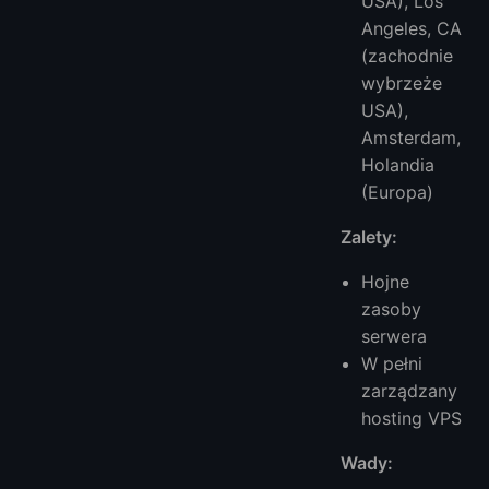
USA), Los
Angeles, CA
(zachodnie
wybrzeże
USA),
Amsterdam,
Holandia
(Europa)
Zalety:
Hojne
zasoby
serwera
W pełni
zarządzany
hosting VPS
Wady: