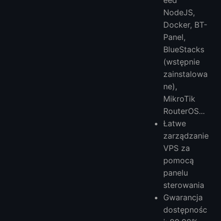
eed ​​
NodeJS,
Docker, BT-
Panel,
BlueStacks
(wstępnie
zainstalowa
ne),
MikroTik
RouterOS...
Łatwe
zarządzanie
VPS za
pomocą
panelu
sterowania
Gwarancja
dostępnośc