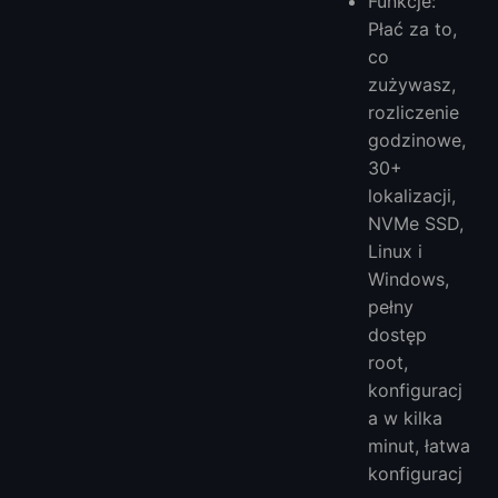
Funkcje:
Płać za to,
co
zużywasz,
rozliczenie
godzinowe,
30+
lokalizacji,
NVMe SSD,
Linux i
Windows,
pełny
dostęp
root,
konfiguracj
a w kilka
minut, łatwa
konfiguracj