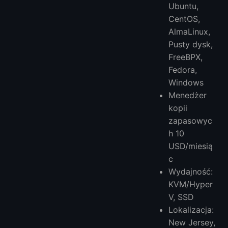
Ubuntu,
CentOS,
AlmaLinux,
Pusty dysk,
FreeBPX,
Fedora,
Windows
Menedżer
kopii
zapasowyc
h 10
USD/miesią
c
Wydajność:
KVM/Hyper
V, SSD
Lokalizacja:
New Jersey,