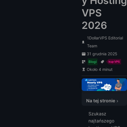
y Hosting
VPS
2026
1DollarVPS Editorial
Team
31 grudnia 2025
Blogi
kup VPS
Około 4 minut
Na tej stronie
Najlepszy i Tani Serwer VPS w 2026
Szukasz
1. LightNode - Najlepszy i Najtańszy hosting VPS za 7,71 USD/miesiąc
najtańszego
2. InMotion - Zarządzany dostawca VPS dla firm za 14,99 USD/miesiąc