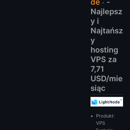
de
-
Najlepsz
y i
Najtańsz
y
hosting
VPS za
7,71
USD/mie
siąc
Produkt:
VPS