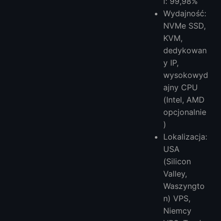
i: 99,98%
Wydajność:
NVMe SSD,
KVM,
dedykowan
y IP,
wysokowyd
ajny CPU
(Intel, AMD
opcjonalnie
)
Lokalizacja:
USA
(Silicon
Valley,
Waszyngto
n) VPS,
Niemcy