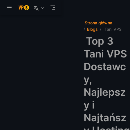
Przejdź do głównej treści
Strona główna
Blogs
Tani VPS
Top 3
Tani VPS
Dostawc
y,
Najlepsz
y i
Najtańsz