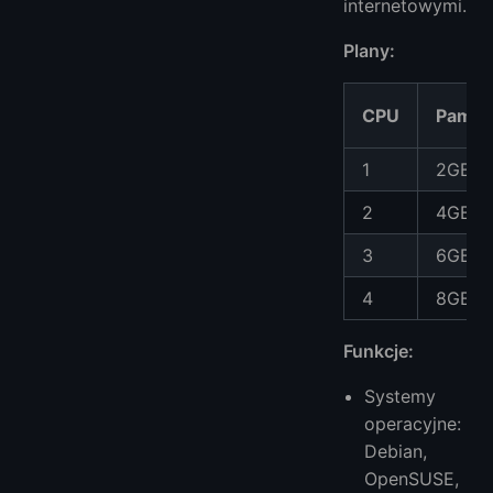
internetowymi.
Plany:
CPU
Pamię
1
2GB
2
4GB
3
6GB
4
8GB
Funkcje:
Systemy
operacyjne:
Debian,
OpenSUSE,