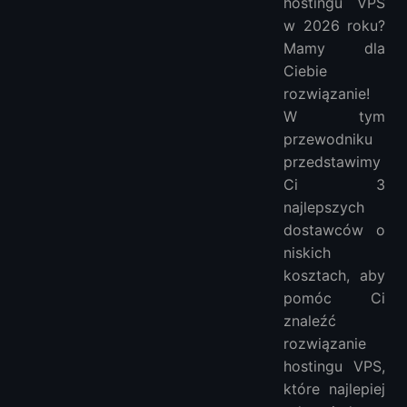
hostingu VPS
3. InterServer - Tani miesięczny hosting VPS
w 2026 roku?
FAQ ｜ o Tanim VPS
Mamy dla
Co to jest Tani VPS?
Ciebie
rozwiązanie!
Jaki jest najtańszy możliwy VPS?
W tym
Czy mogę uzyskać VPS za darmo?
przewodniku
Jak stworzyć darmowy VPS bez karty kredytowej?
przedstawimy
Jak stworzyć darmowy VPS bez karty kredytowej?
Ci 3
Więcej Tanie VPS
najlepszych
dostawców o
niskich
kosztach, aby
pomóc Ci
znaleźć
rozwiązanie
hostingu VPS,
które najlepiej