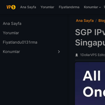
Ana içeriğe atla
Ana Sayfa
Yorumlar
Fiyatlandırma
Konumlar
Ana Sayfa
Blo
Ana Sayfa
SGP IPv
Yorumlar
Singapu
Fiyatlandu0131rma
Konumlar
1DollarVPS Edit