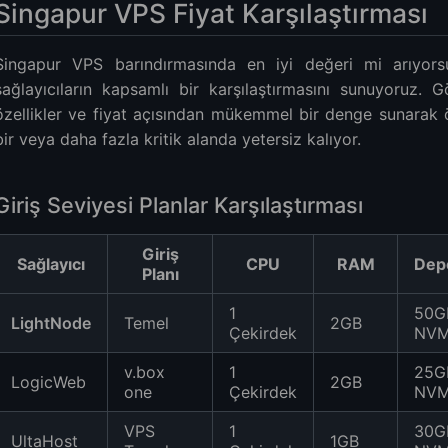
Singapur VPS Fiyat Karşılaştırması
Singapur VPS barındırmasında en iyi değeri mi arıyorsu
sağlayıcıların kapsamlı bir karşılaştırmasını sunuyoruz.
özellikler ve fiyat açısından mükemmel bir denge sunarak ön
bir veya daha fazla kritik alanda yetersiz kalıyor.
Giriş Seviyesi Planlar Karşılaştırması
Giriş
Sağlayıcı
CPU
RAM
Dep
Planı
1
50G
LightNode
Temel
2GB
Çekirdek
NV
v.box
1
25G
LogicWeb
2GB
one
Çekirdek
NV
VPS
1
30G
UltaHost
1GB