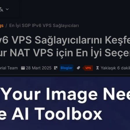
gs
En İyi SGP IPv6 VPS Sağlayıcıları
6 VPS Sağlayıcılarını Keş
r NAT VPS için En İyi Seçe
orial Team
28 Mart 2025
Yaklaşık 6 daki
Bloglar
VPS