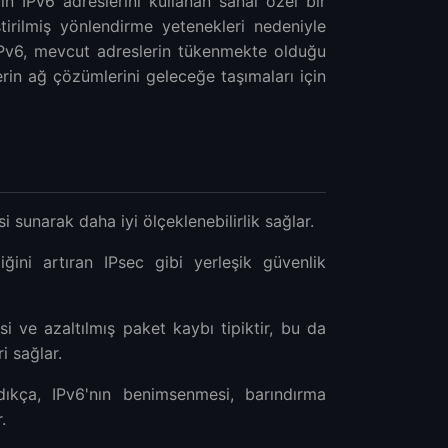
in IPv6 adreslerini kullanan sanal özel bir
irilmiş yönlendirme yetenekleri nedeniyle
IPv6, mevcut adreslerin tükenmekte olduğu
erin ağ çözümlerini geleceğe taşımaları için
si sunarak daha iyi ölçeklenebilirlik sağlar.
iğini artıran IPsec gibi yerleşik güvenlik
i ve azaltılmış paket kaybı tipiktir, bu da
i sağlar.
dıkça, IPv6'nın benimsenmesi, barındırma
.