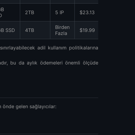
GB
2TB
5 IP
$23.13
★★☆☆
D
Birden
GB SSD
4TB
$19.99
★★★☆
Fazla
ınırlayabilecek adil kullanım politikalarına
ktadır, bu da aylık ödemeleri önemli ölçüde
 önde gelen sağlayıcılar: