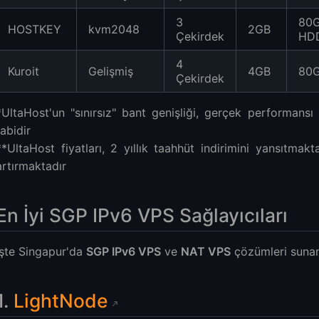
3
80
HOSTKEY
kvm2048
2GB
Çekirdek
HD
4
Kuroit
Gelişmiş
4GB
80
Çekirdek
*UltaHost'un "sınırsız" bant genişliği, gerçek performansı s
tabidir
**UltaHost fiyatları, 2 yıllık taahhüt indirimini yansıtma
artırmaktadır
En İyi SGP IPv6 VPS Sağlayıcıları
İşte Singapur'da
SGP IPv6 VPS
ve
NAT VPS
çözümleri sunan
1.
LightNode