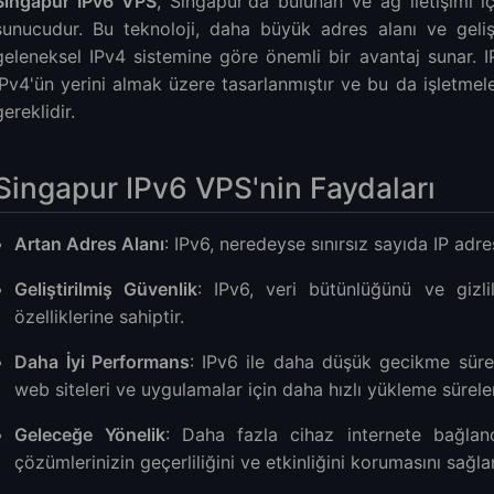
Singapur IPv6 VPS
, Singapur'da bulunan ve ağ iletişimi iç
sunucudur. Bu teknoloji, daha büyük adres alanı ve gelişt
geleneksel IPv4 sistemine göre önemli bir avantaj sunar. 
IPv4'ün yerini almak üzere tasarlanmıştır ve bu da işletmel
gereklidir.
VPS Sağlayıcısını Seçme
T VPS için Kullanım Alanları
Singapur IPv6 VPS'nin Faydaları
 ve VPS Barındırmanın Geleceği
Artan Adres Alanı
: IPv6, neredeyse sınırsız sayıda IP adre
Geliştirilmiş Güvenlik
: IPv6, veri bütünlüğünü ve gizlil
özelliklerine sahiptir.
Daha İyi Performans
: IPv6 ile daha düşük gecikme süres
web siteleri ve uygulamalar için daha hızlı yükleme süreler
Geleceğe Yönelik
: Daha fazla cihaz internete bağlan
çözümlerinizin geçerliliğini ve etkinliğini korumasını sağlar