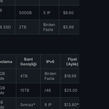
Me
B
500GB
5 IP
$8.60
★★☆☆☆
D
Birden
B SSD
2TB
$5.99
★★★☆☆
Fazla
Bant
Fiyat
Değer
polama
IPv6
Genişliği
(Aylık)
Puanı
0GB
Birden
4TB
$16.99
★★★★
Me
Fazla
0GB
15TB
/48
$25.00
★★★★
Me
GB
Sınırsız*
8 IP
$13.80**
★★★☆
Me