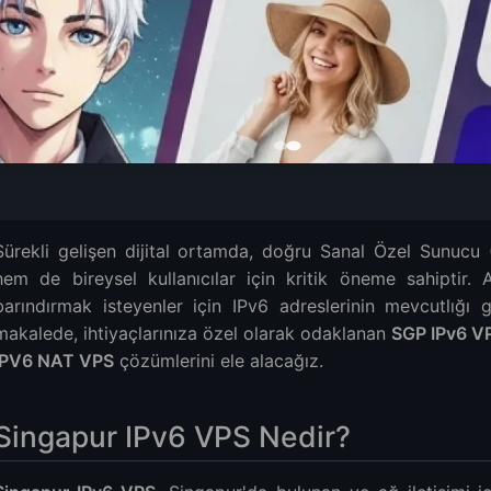
PS Nedir?
Sürekli gelişen dijital ortamda, doğru Sanal Özel Sunucu 
S'nin Faydaları
hem de bireysel kullanıcılar için kritik öneme sahiptir. A
en NAT VPS Seçmelisiniz?
barındırmak isteyenler için IPv6 adreslerinin mevcutlığı
l Avantajları
makalede, ihtiyaçlarınıza özel olarak odaklanan
SGP IPv6 V
at Karşılaştırması
IPV6 NAT VPS
çözümlerini ele alacağız.
nlar Karşılaştırması
ar Karşılaştırması
Singapur IPv6 VPS Nedir?
PS Sağlayıcıları