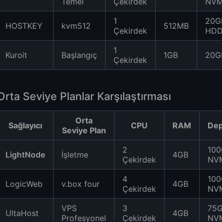
Temel
Çekirdek
NV
1
20G
HOSTKEY
kvm512
512MB
Çekirdek
HD
1
Kuroit
Başlangıç
1GB
20G
Çekirdek
Orta Seviye Planlar Karşılaştırması
Orta
Sağlayıcı
CPU
RAM
De
Seviye Plan
2
10
LightNode
İşletme
4GB
Çekirdek
NV
4
10
LogicWeb
v.box four
4GB
Çekirdek
NV
VPS
3
75
UltaHost
4GB
Profesyonel
Çekirdek
NV