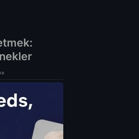
fetmek:
nekler
ka