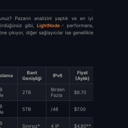
nuz? Pazarın analizini yaptık ve en iyi
 Gördüğünüz gibi,
LightNode
performans,
e çıkıyor, diğer sağlayıcılar ise genellikle
Bant
Fiyat
Değer
olama
IPv6
Genişliği
(Aylık)
Puanı
B
Birden
2TB
$8.70
★★★★★
Me
Fazla
B
5TB
/48
$7.00
★★★☆☆
Me
B
Sınırsız*
4 IP
$4.80**
★★★☆☆