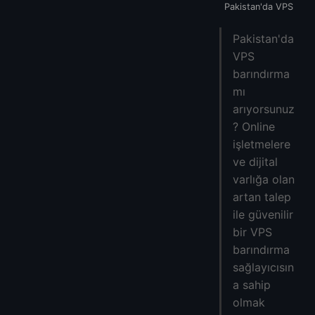
Pakistan'daki Nexus Technologies VPS
Pakistan'da VPS
Pakistan'daki HostBreak Web Technologies VPS
Pakistan'da
Pakistan'daki Pak Servers VPS
VPS
Pakistan'daki WebSouls VPS
barındırma
Pakistan'daki HosterPK VPS
mı
Pakistan'ın İnternet Gelişimi
arıyorsunuz
Neden Pakistan'da VPS barındırma satın almalıyım?
? Online
Daha Fazla VPS
işletmelere
Asya VPS:
ve dijital
Avrupa VPS:
varlığa olan
Güney Amerika VPS:
artan talep
Kuzey Amerika VPS:
ile güvenilir
Afrika VPS:
bir VPS
barındırma
sağlayıcısın
a sahip
olmak