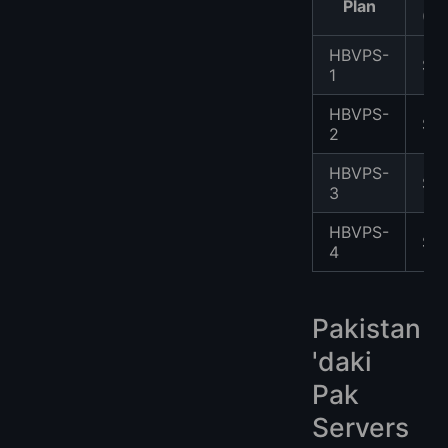
Plan
(U
HBVPS-
$2
1
HBVPS-
$3
2
HBVPS-
$5
3
HBVPS-
$7
4
Pakistan
'daki
Pak
Servers