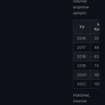
internet
erişimine
sahiptir.
İnte
Yıl
Kullan
2016
35 mi
2017
44 mi
2018
62 mi
2019
73 mi
2020
100 m
2021
105 m
Hükümet,
internet