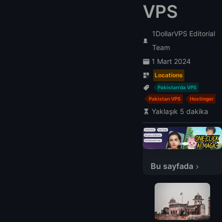
VPS
1DollarVPS Editorial
Team
1 Mart 2024
Locations
Pakistan'da VPS
Pakistan VPS
Hostinger
Yaklaşık 5 dakika
Bu sayfada
Pakistan'daki En Uygun VPS Fiyatı
Pakistan'daki LightNode VPS
Pakistan'daki Hostinger VPS
Pakistan'daki CreativeON VPS