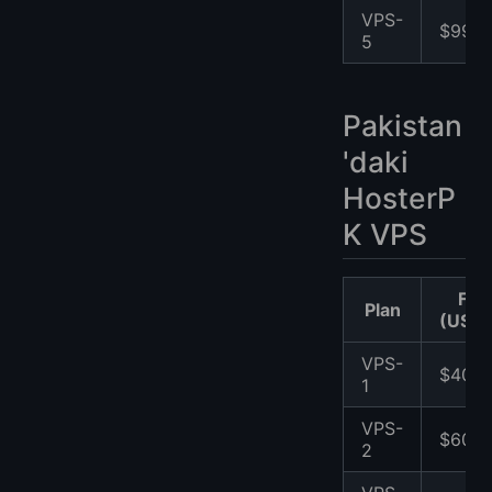
VPS-
$99
5
Pakistan
'daki
HosterP
K VPS
Fiya
Plan
(USD/
VPS-
$40
1
VPS-
$60
2