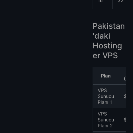
16
32
Pakistan
'daki
Hosting
er VPS
F
Plan
(US
VPS
Sunucu
$26
Planı 1
VPS
Sunucu
$39
Planı 2