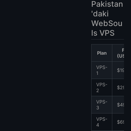
Pakistan
'daki
WebSou
ls VPS
Fiya
Plan
(USD/
VPS-
$19
1
VPS-
$29
2
VPS-
$49
3
VPS-
$69
4