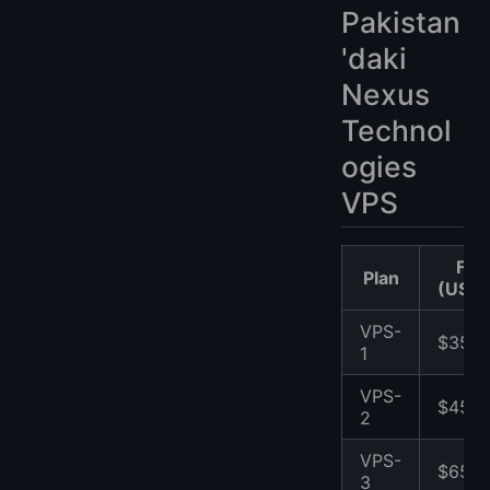
Pakistan
'daki
Nexus
Technol
ogies
VPS
Fiya
Plan
(USD/
VPS-
$35
1
VPS-
$45
2
VPS-
$65
3