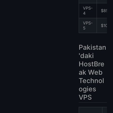
VPS-
$85
4
VPS-
$105
5
Pakistan
'daki
HostBre
ak Web
Technol
ogies
VPS
F