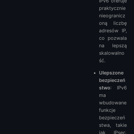
IPv6 oferuje
praktycznie
nieogranicz
oną liczbę
adresów IP,
co pozwala
na lepszą
skalowalno
ść.
Ulepszone
bezpieczeń
stwo
: IPv6
ma
wbudowane
funkcje
bezpieczeń
stwa, takie
jak IPsec,