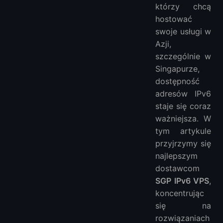
Przyszłość IPv6 i hostingu VPS w Singapurze
którzy chcą
Podsumowanie
hostować
swoje usługi w
Azji,
szczególnie w
Singapurze,
dostępność
adresów IPv6
staje się coraz
ważniejsza. W
tym artykule
przyjrzymy się
najlepszym
dostawcom
SGP IPv6 VPS
,
koncentrując
się na
rozwiązaniach