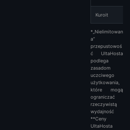
Kuroit
*„Nielimitowan
a”
przepustowoś
ć UltaHosta
podlega
zasadom
uczciwego
użytkowania,
które mogą
ograniczać
rzeczywistą
wydajność
**Ceny
UltaHosta