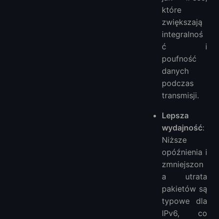
które
zwiększają
integralnoś
ć i
poufność
danych
podczas
transmisji.
Lepsza
wydajność
:
Niższe
opóźnienia i
zmniejszon
a utrata
pakietów są
typowe dla
IPv6, co