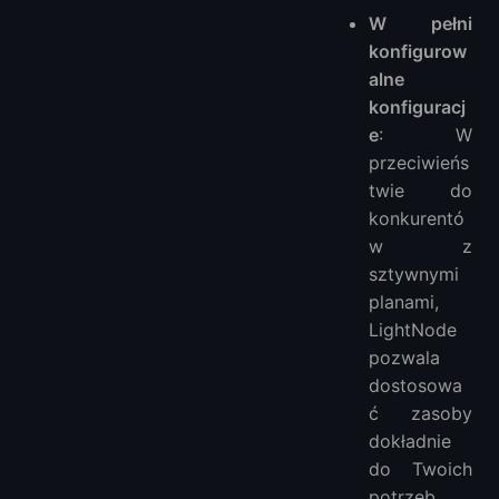
W pełni
konfigurow
alne
konfiguracj
e
: W
przeciwieńs
twie do
konkurentó
w z
sztywnymi
planami,
LightNode
pozwala
dostosowa
ć zasoby
dokładnie
do Twoich
potrzeb.