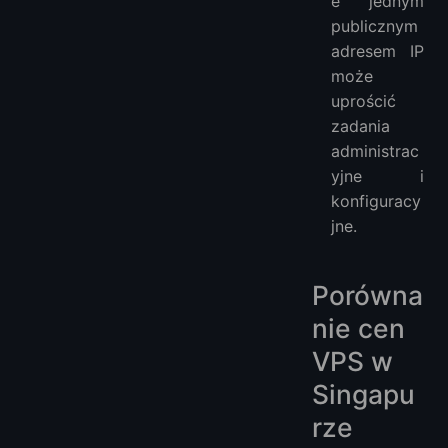
e jednym
publicznym
adresem IP
może
uprościć
zadania
administrac
yjne i
konfiguracy
jne.
Porówna
nie cen
VPS w
Singapu
rze