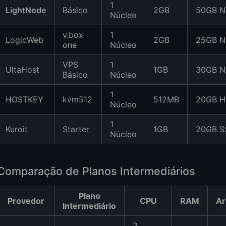
1
LightNode
Básico
2GB
50GB 
Núcleo
v.box
1
LogicWeb
2GB
25GB 
one
Núcleo
VPS
1
UltaHost
1GB
30GB 
Básico
Núcleo
1
HOSTKEY
kvm512
512MB
20GB 
Núcleo
1
Kuroit
Starter
1GB
20GB S
Núcleo
Comparação de Planos Intermediários
Plano
Provedor
CPU
RAM
A
Intermediário
2