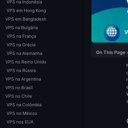
VPS na Indonésia
VPS em Hong Kong
VPS em Bangladesh
VPS na Bulgária
VPS na França
VPS na Grécia
On This Page
VPS na Alemanha
O que é um VPS 
VPS no Reino Unido
Benefícios do V
VPS na Rússia
Por que escolhe
VPS na Argentina
Principais Vant
VPS no Brasil
Comparação de 
VPS no Chile
Comparação de P
VPS na Colômbia
Comparação de P
VPS no México
Principais Prov
VPS nos EUA
1. LightNode