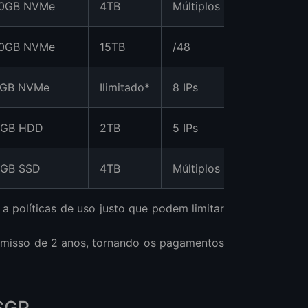
0GB NVMe
4TB
Múltiplos
$16.99
0GB NVMe
15TB
/48
$25.00
5GB NVMe
Ilimitado*
8 IPs
$13.80**
0GB HDD
2TB
5 IPs
$23.13
GB SSD
4TB
Múltiplos
$19.99
 a políticas de uso justo que podem limitar
omisso de 2 anos, tornando os pagamentos
 SGP