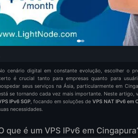
IPv6 em Cingapura?
No cenário digital em constante evolução, escolher o pr
PS IPv6 em Cingapura
certo é crucial tanto para empresas quanto para usuári
r VPS NAT em Cingapura?
hospedar seus serviços na Ásia, particularmente em Cinga
agens do VPS NAT
está se tornando cada vez mais importante. Neste artigo,
Preços de VPS em Cingapura
VPS IPv6 SGP
, focando em soluções de
VPS NAT IPv6 em 
lanos de Entrada
suas necessidades.
lanos Intermediários
edores de VPS IPv6 SGP
O que é um VPS IPv6 em Cingapura