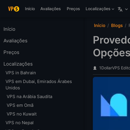
Pular para o conteúdo
Início
Avaliações
Preços
Localizações
Início
Blogs
Início
Proved
Avaliações
Opções
Preços
Localizações
1DollarVPS Edit
VPS in Bahrain
VPS em Dubai, Emirados Árabes
Unidos
VPS na Arábia Saudita
VPS em Omã
VPS no Kuwait
VPS no Nepal