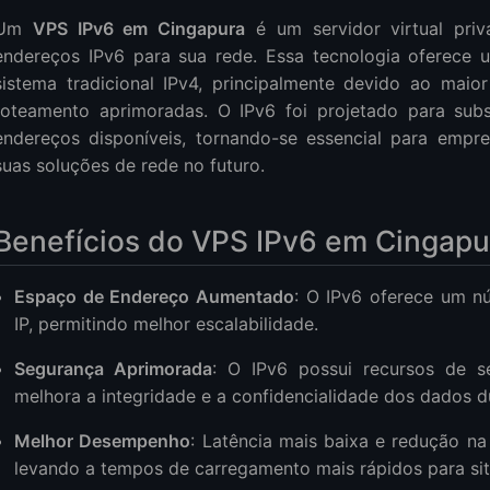
Um
VPS IPv6 em Cingapura
é um servidor virtual priv
endereços IPv6 para sua rede. Essa tecnologia oferece 
sistema tradicional IPv4, principalmente devido ao mai
roteamento aprimoradas. O IPv6 foi projetado para subs
 Provedor de VPS IPv6 SGP Certo
endereços disponíveis, tornando-se essencial para empr
ra VPS NAT IPv6 em Cingapura
suas soluções de rede no futuro.
 e Hospedagem VPS em Cingapura
Benefícios do VPS IPv6 em Cingapu
Espaço de Endereço Aumentado
: O IPv6 oferece um n
IP, permitindo melhor escalabilidade.
Segurança Aprimorada
: O IPv6 possui recursos de s
melhora a integridade e a confidencialidade dos dados d
Melhor Desempenho
: Latência mais baixa e redução na
levando a tempos de carregamento mais rápidos para site