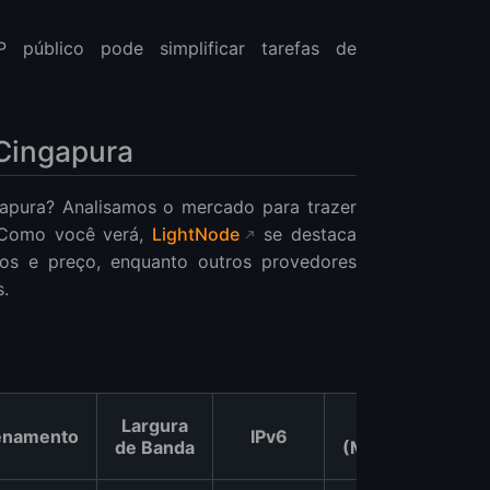
 público pode simplificar tarefas de
Cingapura
pura? Analisamos o mercado para trazer
 Como você verá,
LightNode
se destaca
sos e preço, enquanto outros provedores
.
Largura
Preço
Ava
enamento
IPv6
de Banda
(Mensal)
de