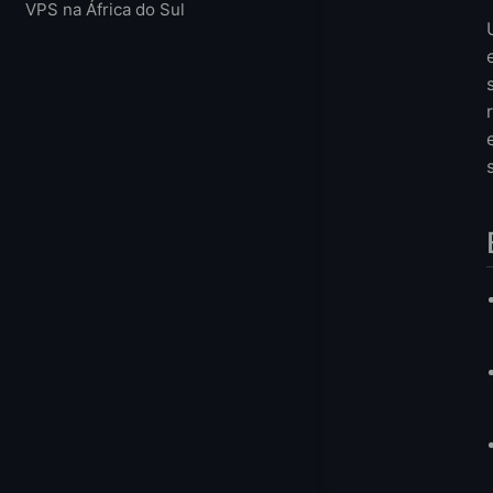
VPS na África do Sul
2. LogicWeb
3. UltaHost
4. Kuroit
5. HOSTKEY
Como Escolher o
Casos de Uso pa
Futuro do IPv6
Conclusão