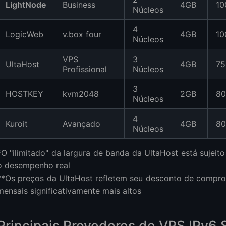
LightNode
Business
4GB
10
Núcleos
4
LogicWeb
v.box four
4GB
10
Núcleos
VPS
3
UltaHost
4GB
7
Profissional
Núcleos
3
HOSTKEY
kvm2048
2GB
8
Núcleos
4
Kuroit
Avançado
4GB
80
Núcleos
*O "ilimitado" da largura de banda da UltaHost está sujeito
o desempenho real
**Os preços da UltaHost refletem seu desconto de compr
mensais significativamente mais altos
Principais Provedores de VPS IPv6