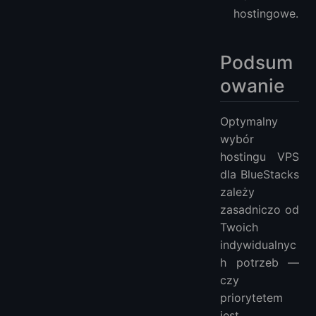
hostingowe.
Podsum
owanie
Optymalny
wybór
hostingu VPS
dla BlueStacks
zależy
zasadniczo od
Twoich
indywidualnyc
h potrzeb —
czy
priorytetem
jest