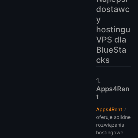
dostawc
y
hostingu
VPS dla
BlueSta
cks
1.
Apps4Ren
t
Apps4Rent
oferuje solidne
rozwiązania
hostingowe