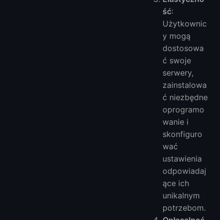
ść
:
Użytkownic
y mogą
dostosowa
ć swoje
serwery,
zainstalowa
ć niezbędne
oprogramo
wanie i
skonfiguro
wać
ustawienia
odpowiadaj
ące ich
unikalnym
potrzebom.
Opłacalnoś