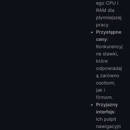
ego CPU i
RAM dla
płynniejszej
pracy.
Przystępne
ceny
:
Konkurencyj
ne stawki,
które
odpowiadaj
ą zarówno
osobom,
jak i
firmom.
Przyjazny
interfejs
:
Ich pulpit
nawigacyjn