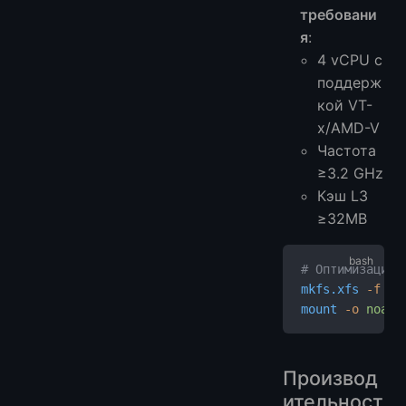
требовани
я
:
4 vCPU с
поддерж
кой VT-
x/AMD-V
Частота
≥3.2 GHz
Кэш L3
≥32MB
# Оптимизация 
mkfs.xfs
 -f
 -l
mount
 -o
 noati
Производ
ительност