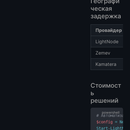
Географи
ческая
задержка
Провайдер
LightNode
Zemev
Kamatera
Стоимост
ь
решений
# Автоматизаци
$config
 =
 New-
Start-LightNod