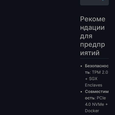
Рекоме
ндации
для
предпр
иятий
Безопаснос
ть
: TPM 2.0
+ SGX
Enclaves
Совместим
ость
: PCIe
4.0 NVMe +
Docker