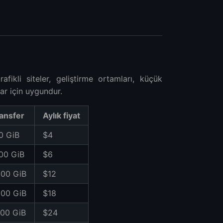
fikli siteler, geliştirme ortamları, küçük
r için uygundur.
ansfer
Aylık fiyat
0 GiB
$4
000 GiB
$6
000 GiB
$12
000 GiB
$18
000 GiB
$24