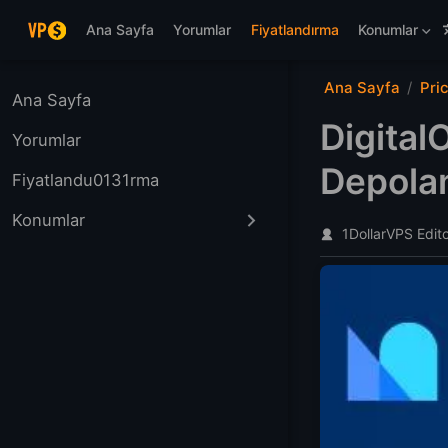
Ana içeriğe atla
Ana Sayfa
Yorumlar
Fiyatlandırma
Konumlar
Ana Sayfa
Pri
Ana Sayfa
Digital
Yorumlar
Depola
Fiyatlandu0131rma
Konumlar
1DollarVPS Edit