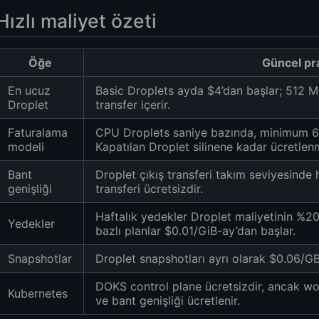
Hızlı maliyet özeti
Öğe
Güncel pr
VPS:
En ucuz
Basic Droplets ayda $4’dan başlar; 512 
PS:
Droplet
transfer içerir.
Faturalama
CPU Droplets saniye bazında, minimum 60 
modeli
Kapatılan Droplet silinene kadar ücretle
Bant
Droplet çıkış transferi takım seviyesinde h
genişliği
transferi ücretsizdir.
Haftalık yedekler Droplet maliyetinin %20
Yedekler
bazlı planlar $0.01/GiB-ay’dan başlar.
Snapshotlar
Droplet snapshotları ayrı olarak $0.06/GB
DOKS control plane ücretsizdir, ancak wo
Kubernetes
ve bant genişliği ücretlenir.