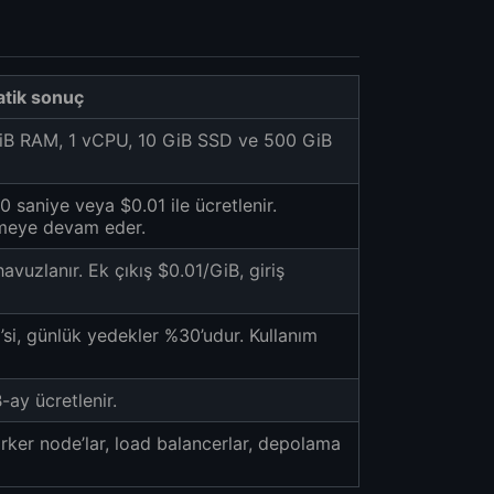
atik sonuç
MiB RAM, 1 vCPU, 10 GiB SSD ve 500 GiB
saniye veya $0.01 ile ücretlenir.
nmeye devam eder.
avuzlanır. Ek çıkış $0.01/GiB, giriş
’si, günlük yedekler %30’udur. Kullanım
-ay ücretlenir.
rker node’lar, load balancerlar, depolama