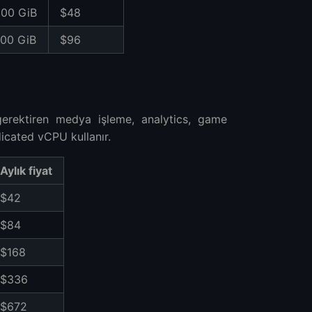
000 GiB
$48
000 GiB
$96
erektiren medya işleme, analytics, game
dicated vCPU kullanır.
Aylık fiyat
$42
$84
$168
$336
$672