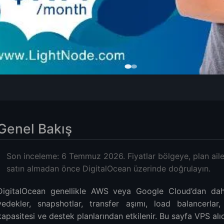
i
 makineler)
Genel Bakış
ptimized
l Purpose
Son inceleme: 6 Temmuz 2026. Fiyatlar bölgeye, plan aile
y-Optimized
satın almadan önce DigitalOcean üzerinde doğrulayın.
e-Optimized
anları
DigitalOcean genellikle AWS veya Google Cloud’dan daha
ri
yedekler, snapshotlar, transfer aşımı, load balancerlar
kapasitesi ve destek planlarından etkilenir. Bu sayfa VPS alıcı