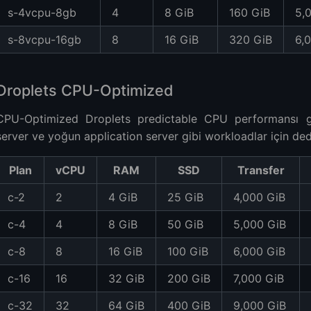
s-4vcpu-8gb
4
8 GiB
160 GiB
5,
s-8vcpu-16gb
8
16 GiB
320 GiB
6,
Droplets CPU-Optimized
CPU-Optimized Droplets predictable CPU performansı g
server ve yoğun application server gibi workloadlar için de
Plan
vCPU
RAM
SSD
Transfer
c-2
2
4 GiB
25 GiB
4,000 GiB
c-4
4
8 GiB
50 GiB
5,000 GiB
c-8
8
16 GiB
100 GiB
6,000 GiB
c-16
16
32 GiB
200 GiB
7,000 GiB
c-32
32
64 GiB
400 GiB
9,000 GiB