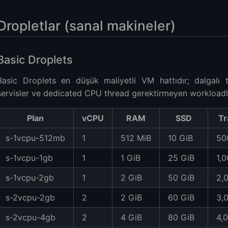
Dropletlar (sanal makineler)
Basic Droplets
Basic Droplets en düşük maliyetli VM hattıdır; dalgalı tra
servisler ve dedicated CPU thread gerektirmeyen workloadla
Plan
vCPU
RAM
SSD
Tr
s-1vcpu-512mb
1
512 MiB
10 GiB
50
s-1vcpu-1gb
1
1 GiB
25 GiB
1,
s-1vcpu-2gb
1
2 GiB
50 GiB
2,
s-2vcpu-2gb
2
2 GiB
60 GiB
3,
s-2vcpu-4gb
2
4 GiB
80 GiB
4,