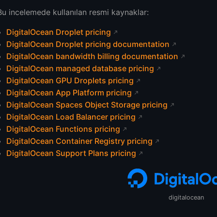
Bu incelemede kullanılan resmi kaynaklar:
eri
DigitalOcean Droplet pricing
DigitalOcean Droplet pricing documentation
DigitalOcean bandwidth billing documentation
DigitalOcean managed database pricing
DigitalOcean GPU Droplets pricing
DigitalOcean App Platform pricing
ry
DigitalOcean Spaces Object Storage pricing
rless)
DigitalOcean Load Balancer pricing
DigitalOcean Functions pricing
yatlandırması
DigitalOcean Container Registry pricing
DigitalOcean Support Plans pricing
tları
r
digitalocean
ce kontroller
 durumlar