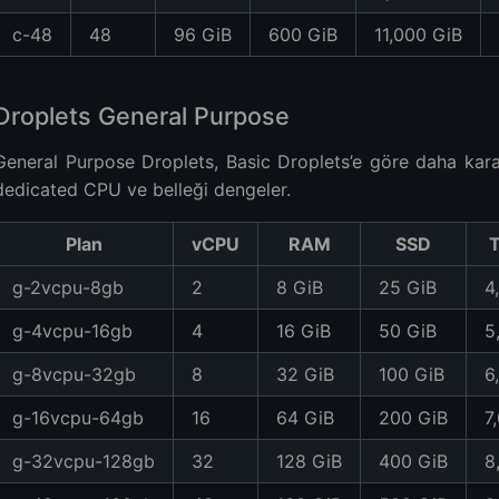
c-48
48
96 GiB
600 GiB
11,000 GiB
Droplets General Purpose
General Purpose Droplets, Basic Droplets’e göre daha karar
dedicated CPU ve belleği dengeler.
Plan
vCPU
RAM
SSD
T
g-2vcpu-8gb
2
8 GiB
25 GiB
4
g-4vcpu-16gb
4
16 GiB
50 GiB
5
g-8vcpu-32gb
8
32 GiB
100 GiB
6
g-16vcpu-64gb
16
64 GiB
200 GiB
7
g-32vcpu-128gb
32
128 GiB
400 GiB
8