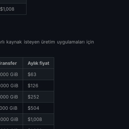
$1,008
lı kaynak isteyen üretim uygulamaları için
ransfer
Aylık fiyat
,000 GiB
$63
,000 GiB
$126
,000 GiB
$252
,000 GiB
$504
,000 GiB
$1,008