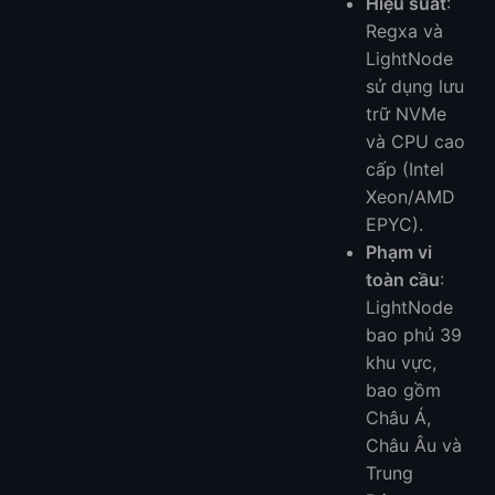
Hiệu suất
:
Regxa và
LightNode
sử dụng lưu
trữ NVMe
và CPU cao
cấp (Intel
Xeon/AMD
EPYC).
Phạm vi
toàn cầu
:
LightNode
bao phủ 39
khu vực,
bao gồm
Châu Á,
Châu Âu và
Trung