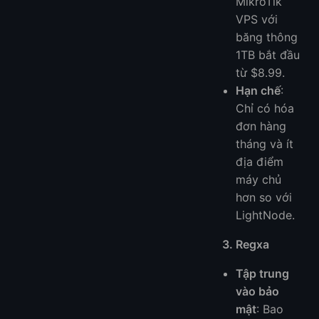
MikroTik
VPS với
băng thông
1TB bắt đầu
từ $8.99.
Hạn chế
:
Chỉ có hóa
đơn hàng
tháng và ít
địa điểm
máy chủ
hơn so với
LightNode.
3. Regxa
Tập trung
vào bảo
mật
: Bao