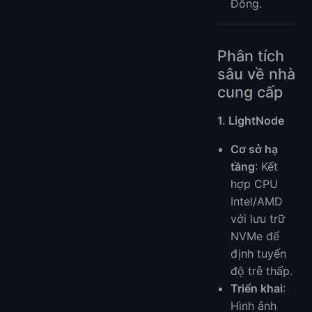
Đông.
Phân tích
sâu về nhà
cung cấp
1. LightNode
Cơ sở hạ
tầng
: Kết
hợp CPU
Intel/AMD
với lưu trữ
NVMe để
định tuyến
độ trễ thấp.
Triển khai
:
Hình ảnh