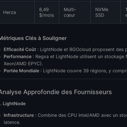
8,49
Multi-
NVMe
Herza
$/mois
cœur
SSD
Métriques Clés à Souligner
Efficacité Coût
: LightNode et BGOcloud proposent des pl
Performance
: Regxa et LightNode utilisent un stockag
Xeon/AMD EPYC).
Portée Mondiale
: LightNode couvre 39 régions, y compris
Analyse Approfondie des Fournisseurs
1. LightNode
Infrastructure
: Combine des CPU Intel/AMD avec un sto
latence.