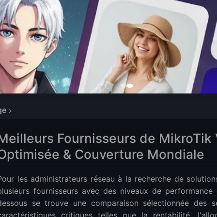
ge
sseurs de MikroTik VPS : Performance Optimisée & Couverture Mond
Meilleurs Fournisseurs de MikroTik
 Principaux Fournisseurs de MikroTik VPS
Optimisée & Couverture Mondiale
ndie des Fournisseurs
Node se Démarque
Pour les administrateurs réseau à la recherche de solutio
plusieurs fournisseurs avec des niveaux de performance e
dessous se trouve une comparaison sélectionnée des ser
caractéristiques critiques telles que la rentabilité, l'al