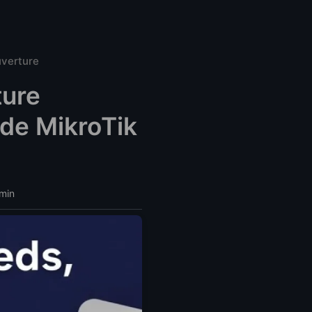
uverture
ture
 de MikroTik
 min