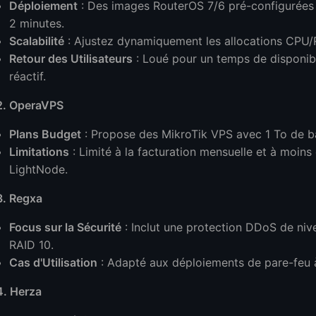
Déploiement
: Des images RouterOS 7/6 pré-configurées 
2 minutes.
Scalabilité
: Ajustez dynamiquement les allocations CPU/RA
Retour des Utilisateurs
: Loué pour un temps de disponibi
réactif.
2. OperaVPS
Plans Budget
: Propose des MikroTik VPS avec 1 To de ba
Limitations
: Limité à la facturation mensuelle et à moin
LightNode.
3. Regxa
Focus sur la Sécurité
: Inclut une protection DDoS de niv
RAID 10.
Cas d'Utilisation
: Adapté aux déploiements de pare-feu à 
4. Herza