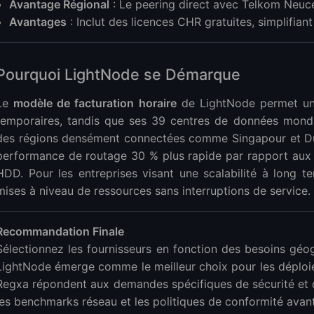
Avantage Régional
: Le peering direct avec Telkom Neucen
Avantages
: Inclut des licences CHR gratuites, simplifia
Pourquoi LightNode se Démarque
Le
modèle de facturation horaire
de LightNode permet une
temporaires, tandis que ses 39 centres de données mond
des régions densément connectées comme Singapour et Du
performance de routage 30 % plus rapide par rapport aux c
HDD. Pour les entreprises visant une scalabilité à long te
mises à niveau de ressources sans interruptions de service.
Recommandation Finale
Sélectionnez les fournisseurs en fonction des besoins géog
LightNode émerge comme le meilleur choix pour les déploie
Regxa répondent aux demandes spécifiques de sécurité et d
les benchmarks réseau et les politiques de conformité avan