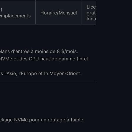
Licences CHR
11
Horaire/Mensuel
gratuites, peering
emplacements
local
ans d'entrée à moins de 8 $/mois.
e NVMe et des CPU haut de gamme (Intel
 l'Asie, l'Europe et le Moyen-Orient.
ckage NVMe pour un routage à faible