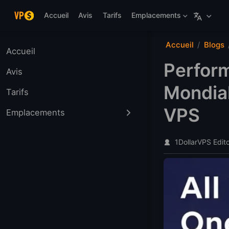
Aller au contenu principal
Accueil
Avis
Tarifs
Emplacements
Accueil
Blogs
Accueil
Perfor
Avis
Mondial
Tarifs
VPS
Emplacements
1DollarVPS Edit