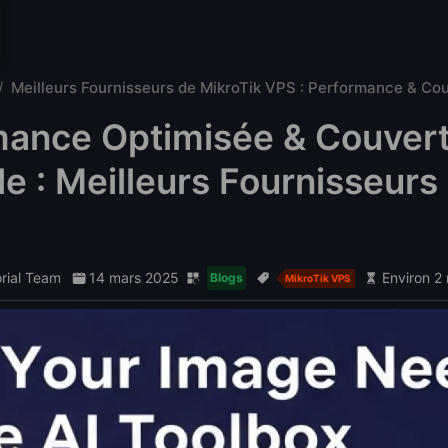
Meilleurs Fournisseurs de MikroTik VPS : Performance & Co
mance Optimisée & Couver
e : Meilleurs Fournisseurs
orial Team
14 mars 2025
Environ 2
Blogs
MikroTik VPS