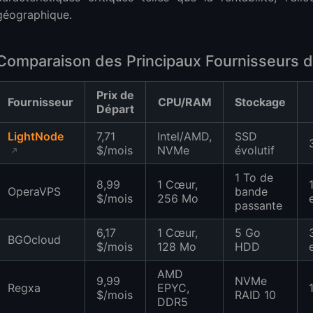
géographique.
Comparaison des Principaux Fournisseurs d
Prix de
Fournisseur
CPU/RAM
Stockage
Départ
LightNode
7,71
Intel/AMD,
SSD
$/mois
NVMe
évolutif
1 To de
8,99
1 Cœur,
OperaVPS
bande
$/mois
256 Mo
passante
6,17
1 Cœur,
5 Go
BGOcloud
$/mois
128 Mo
HDD
AMD
9,99
NVMe
Regxa
EPYC,
$/mois
RAID 10
DDR5