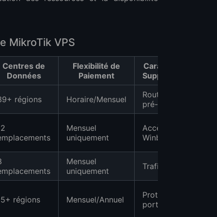
e MikroTik VPS
Centres de
Flexibilité de
Caractéristiques
Données
Paiement
Supplémentaires
RouterOS 7/6
39+ régions
Horaire/Mensuel
pré-installé
12
Mensuel
Accès
emplacements
uniquement
Winbox/SSH
3
Mensuel
Trafic illimité
emplacements
uniquement
Protection DDoS,
15+ régions
Mensuel/Annuel
port 10 Gbps