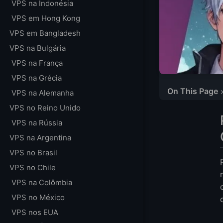
VPS na Indonésia
VPS em Hong Kong
VPS em Bangladesh
VPS na Bulgária
VPS na França
VPS na Grécia
On This Page
VPS na Alemanha
Principais Prov
VPS no Reino Unido
Comparação dos 
VPS na Rússia
Análise Detalha
VPS na Argentina
Por que LightNo
VPS no Brasil
VPS no Chile
VPS na Colômbia
VPS no México
VPS nos EUA