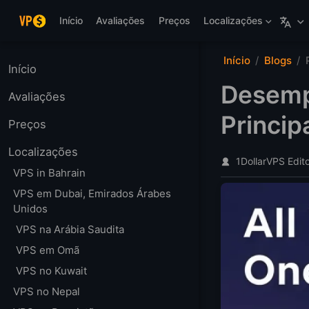
Pular para o conteúdo
Início
Avaliações
Preços
Localizações
Início
Blogs
Início
Desemp
Avaliações
Princip
Preços
Localizações
1DollarVPS Edit
VPS in Bahrain
VPS em Dubai, Emirados Árabes
Unidos
VPS na Arábia Saudita
VPS em Omã
VPS no Kuwait
VPS no Nepal