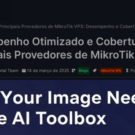
Principais Provedores de MikroTik VPS: Desempenho e Cobert
enho Otimizado e Cobertu
ais Provedores de MikroTi
orial Team
14 de março de 2025
Po
Blogs
MikroTik VPS