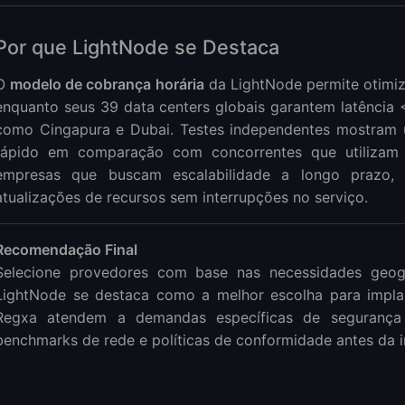
Por que LightNode se Destaca
O
modelo de cobrança horária
da LightNode permite otimiz
enquanto seus 39 data centers globais garantem latênci
como Cingapura e Dubai. Testes independentes mostra
rápido em comparação com concorrentes que utiliza
empresas que buscam escalabilidade a longo prazo, a
atualizações de recursos sem interrupções no serviço.
Recomendação Final
Selecione provedores com base nas necessidades geográ
LightNode se destaca como a melhor escolha para implan
Regxa atendem a demandas específicas de segurança 
benchmarks de rede e políticas de conformidade antes da 