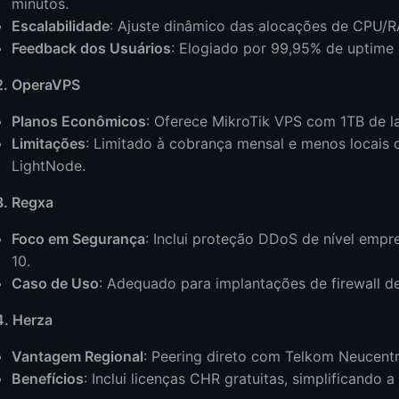
minutos.
Escalabilidade
: Ajuste dinâmico das alocações de CPU/RA
Feedback dos Usuários
: Elogiado por 99,95% de uptime 
2. OperaVPS
Planos Econômicos
: Oferece MikroTik VPS com 1TB de la
Limitações
: Limitado à cobrança mensal e menos locai
LightNode.
3. Regxa
Foco em Segurança
: Inclui proteção DDoS de nível emp
10.
Caso de Uso
: Adequado para implantações de firewall d
4. Herza
Vantagem Regional
: Peering direto com Telkom Neucentri
Benefícios
: Inclui licenças CHR gratuitas, simplificando