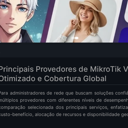
edores de MikroTik VPS: Desempenho Otimizado e Cobertura Global
Principais Provedores de MikroTik
Principais Provedores de MikroTik VPS
Otimizado e Cobertura Global
da dos Provedores
de se Destaca
Para administradores de rede que buscam soluções confi
múltiplos provedores com diferentes níveis de desempen
comparação selecionada dos principais serviços, enfatiza
custo-benefício, alocação de recursos e disponibilidade ge