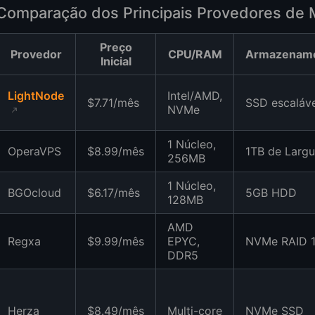
Comparação dos Principais Provedores de 
Preço
Provedor
CPU/RAM
Armazenam
Inicial
LightNode
Intel/AMD,
$7.71/mês
SSD escaláve
NVMe
1 Núcleo,
OperaVPS
$8.99/mês
1TB de Largu
256MB
1 Núcleo,
BGOcloud
$6.17/mês
5GB HDD
128MB
AMD
Regxa
$9.99/mês
EPYC,
NVMe RAID 
DDR5
Herza
$8.49/mês
Multi-core
NVMe SSD