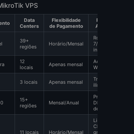
MikroTik VPS
Data
Flexibilidade
Recursos
ento
Centers
de Pagamento
Adicionais
RouterOS
39+
l
Horário/Mensal
7/6 pré-
regiões
instalado
12
Acesso
ra
Apenas mensal
locais
Winbox/SSH
Tráfego
3 locais
Apenas mensal
ilimitado
Proteção
15+
10
Mensal/Anual
DDoS, porta
regiões
de 10 Gbps
Licenças
CHR
11 locais
Horário/Mensal
gratuitas,