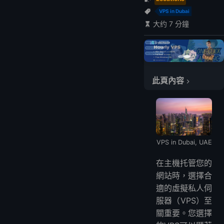
VPS in Dubai
大约 7 分鐘
此頁內容
為什麼選擇VPS？
選擇杜拜合適的VPS供應商
杜拜頂級VPS供應商
LightNode
VPS in Dubai, UAE
Cloudways
在主機托管您的
DigitalOcean
網站時，選擇合
HostGator
適的虛擬私人伺
Bluehost
服器（VPS）至
結論
關重要。您選擇
常見問題