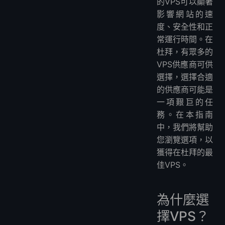
的VPS可以顯著
更多VPS
影響網站的速
亞洲VPS:
度、安全性和正
歐洲VPS:
常運行時間。在
南美洲VPS:
杜拜，有眾多的
VPS供應商可供
北美洲VPS:
選擇，選擇合適
非洲VPS:
的供應商可能是
一項艱巨的任
務。在本指南
中，我們將幫助
您瀏覽選項，以
獲得在杜拜的最
佳VPS。
為什麼選
擇VPS？